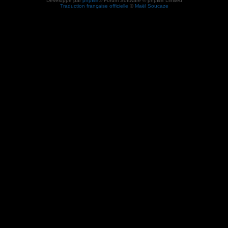
Développé par
phpBB
® Forum Software © phpBB Limited
Traduction française officielle
©
Maël Soucaze