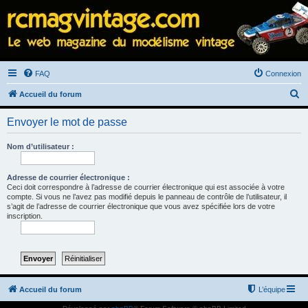
FAQ
Connexion
R
Accueil du forum
e
Envoyer le mot de passe
c
h
Nom d’utilisateur :
e
r
Adresse de courrier électronique :
Ceci doit correspondre à l’adresse de courrier électronique qui est associée à votre
c
compte. Si vous ne l’avez pas modifié depuis le panneau de contrôle de l’utilisateur, il
s’agit de l’adresse de courrier électronique que vous avez spécifiée lors de votre
h
inscription.
e
r
Accueil du forum
L’équipe