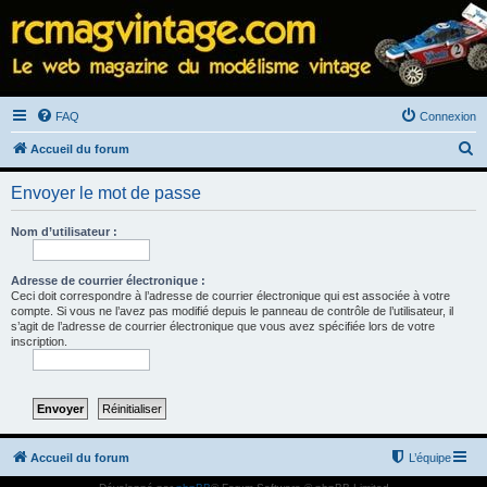
FAQ
Connexion
R
Accueil du forum
e
Envoyer le mot de passe
c
h
Nom d’utilisateur :
e
r
Adresse de courrier électronique :
Ceci doit correspondre à l’adresse de courrier électronique qui est associée à votre
c
compte. Si vous ne l’avez pas modifié depuis le panneau de contrôle de l’utilisateur, il
s’agit de l’adresse de courrier électronique que vous avez spécifiée lors de votre
h
inscription.
e
r
Accueil du forum
L’équipe