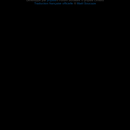
Développé par
phpBB
® Forum Software © phpBB Limited
Traduction française officielle
©
Maël Soucaze