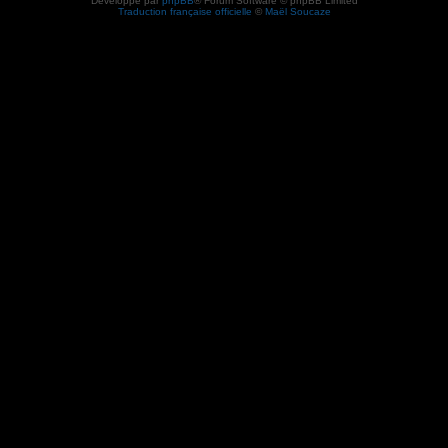
Développé par
phpBB
® Forum Software © phpBB Limited
Traduction française officielle
©
Maël Soucaze