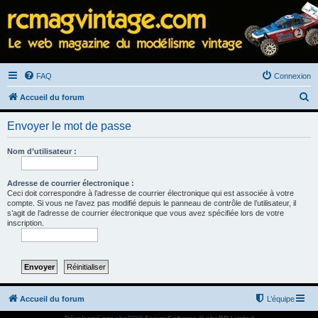
FAQ
Connexion
R
Accueil du forum
e
Envoyer le mot de passe
c
h
Nom d’utilisateur :
e
r
Adresse de courrier électronique :
Ceci doit correspondre à l’adresse de courrier électronique qui est associée à votre
c
compte. Si vous ne l’avez pas modifié depuis le panneau de contrôle de l’utilisateur, il
s’agit de l’adresse de courrier électronique que vous avez spécifiée lors de votre
h
inscription.
e
r
Accueil du forum
L’équipe