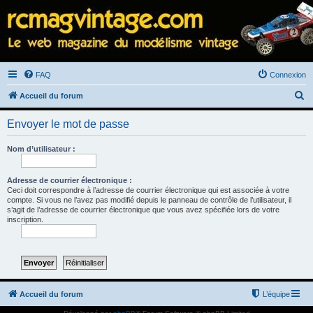
FAQ
Connexion
R
Accueil du forum
e
Envoyer le mot de passe
c
h
Nom d’utilisateur :
e
r
Adresse de courrier électronique :
Ceci doit correspondre à l’adresse de courrier électronique qui est associée à votre
c
compte. Si vous ne l’avez pas modifié depuis le panneau de contrôle de l’utilisateur, il
s’agit de l’adresse de courrier électronique que vous avez spécifiée lors de votre
h
inscription.
e
r
Accueil du forum
L’équipe