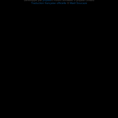
Développé par
phpBB
® Forum Software © phpBB Limited
Traduction française officielle
©
Maël Soucaze