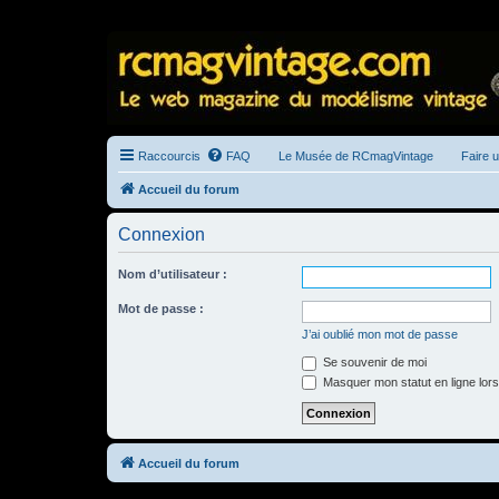
Raccourcis
FAQ
Le Musée de RCmagVintage
Faire 
Accueil du forum
Connexion
Nom d’utilisateur :
Mot de passe :
J’ai oublié mon mot de passe
Se souvenir de moi
Masquer mon statut en ligne lors
Accueil du forum