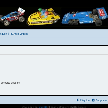
un Don à RCmag Vintage
 de cette session
L’équipe
Supprimer 
Développé par
phpBB
® Forum Software © phpBB Limited