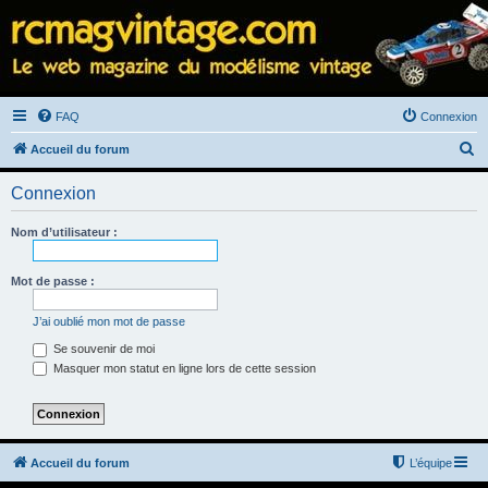
FAQ
Connexion
R
Accueil du forum
e
Connexion
c
h
Nom d’utilisateur :
e
r
Mot de passe :
c
J’ai oublié mon mot de passe
h
Se souvenir de moi
e
Masquer mon statut en ligne lors de cette session
r
Accueil du forum
L’équipe