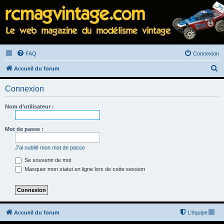
FAQ
Connexion
R
Accueil du forum
e
Connexion
c
h
Nom d’utilisateur :
e
r
Mot de passe :
c
J’ai oublié mon mot de passe
h
Se souvenir de moi
e
Masquer mon statut en ligne lors de cette session
r
Accueil du forum
L’équipe