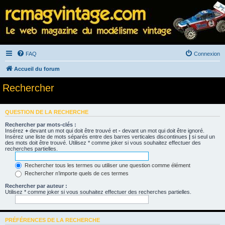
FAQ
Connexion
Accueil du forum
Rechercher
QUESTION DE LA RECHERCHE
Rechercher par mots-clés :
Insérez
+
devant un mot qui doit être trouvé et
-
devant un mot qui doit être ignoré.
Insérez une liste de mots séparés entre des barres verticales discontinues
|
si seul un
des mots doit être trouvé. Utilisez * comme joker si vous souhaitez effectuer des
recherches partielles.
Rechercher tous les termes ou utiliser une question comme élément
Rechercher n’importe quels de ces termes
Rechercher par auteur :
Utilisez * comme joker si vous souhaitez effectuer des recherches partielles.
PRÉFÉRENCES DE LA RECHERCHE