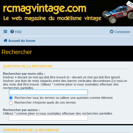
FAQ
Connexion
Accueil du forum
Rechercher
QUESTION DE LA RECHERCHE
Rechercher par mots-clés :
Insérez
+
devant un mot qui doit être trouvé et
-
devant un mot qui doit être ignoré.
Insérez une liste de mots séparés entre des barres verticales discontinues
|
si seul un
des mots doit être trouvé. Utilisez * comme joker si vous souhaitez effectuer des
recherches partielles.
Rechercher tous les termes ou utiliser une question comme élément
Rechercher n’importe quels de ces termes
Rechercher par auteur :
Utilisez * comme joker si vous souhaitez effectuer des recherches partielles.
PRÉFÉRENCES DE LA RECHERCHE