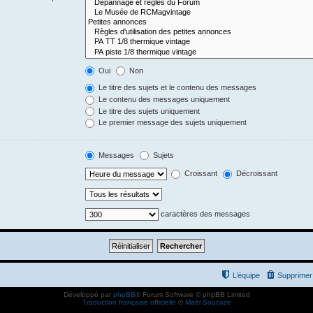
Oui
Non
Le titre des sujets et le contenu des messages
Le contenu des messages uniquement
Le titre des sujets uniquement
Le premier message des sujets uniquement
Messages
Sujets
Croissant
Décroissant
caractères des messages
L’équipe
Supprimer 
Développé par
phpBB
® Forum Software © phpBB Limited
Traduction française officielle
©
Maël Soucaze