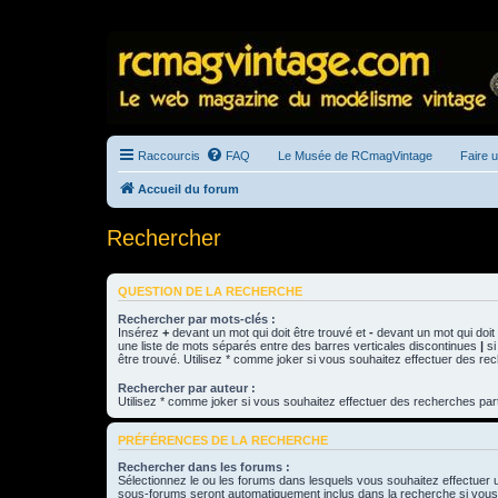
Raccourcis
FAQ
Le Musée de RCmagVintage
Faire 
Accueil du forum
Rechercher
QUESTION DE LA RECHERCHE
Rechercher par mots-clés :
Insérez
+
devant un mot qui doit être trouvé et
-
devant un mot qui doit 
une liste de mots séparés entre des barres verticales discontinues
|
si
être trouvé. Utilisez * comme joker si vous souhaitez effectuer des rec
Rechercher par auteur :
Utilisez * comme joker si vous souhaitez effectuer des recherches part
PRÉFÉRENCES DE LA RECHERCHE
Rechercher dans les forums :
Sélectionnez le ou les forums dans lesquels vous souhaitez effectuer
sous-forums seront automatiquement inclus dans la recherche si vou