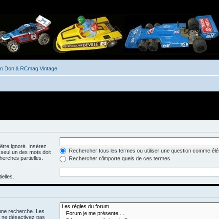
un Don à RCmag Vintage
être ignoré. Insérez
Rechercher tous les termes ou utiliser une question comme él
 seul un des mots doit
herches partielles.
Rechercher n’importe quels de ces termes
ielles.
 une recherche. Les
s ne désactivez pas