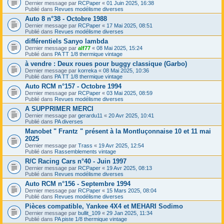
Dernier message par
RCPaper
«
01 Juin 2025, 16:38
Publié dans
Revues modélisme diverses
Auto 8 n°38 - Octobre 1988
Dernier message par
RCPaper
«
17 Mai 2025, 08:51
Publié dans
Revues modélisme diverses
différentiels Sanyo lambda
Dernier message par
alf77
«
08 Mai 2025, 15:24
Publié dans
PA TT 1/8 thermique vintage
à vendre : Deux roues pour buggy classique (Garbo)
Dernier message par
korreka
«
08 Mai 2025, 10:36
Publié dans
PA TT 1/8 thermique vintage
Auto RCM n°157 - Octobre 1994
Dernier message par
RCPaper
«
03 Mai 2025, 08:59
Publié dans
Revues modélisme diverses
A SUPPRIMER MERCI
Dernier message par
gerardu11
«
20 Avr 2025, 10:41
Publié dans
PA diverses
Manobet " Frantz " présent à la Montluçonnaise 10 et 11 mai
2025
Dernier message par
Trass
«
19 Avr 2025, 12:54
Publié dans
Rassemblements vintage
R/C Racing Cars n°40 - Juin 1997
Dernier message par
RCPaper
«
19 Avr 2025, 08:13
Publié dans
Revues modélisme diverses
Auto RCM n°156 - Septembre 1994
Dernier message par
RCPaper
«
15 Mars 2025, 08:04
Publié dans
Revues modélisme diverses
Pièces compatible, Yankee 4X4 et MEHARI Sodimo
Dernier message par
bullit_109
«
29 Jan 2025, 11:34
Publié dans
PA piste 1/8 thermique vintage