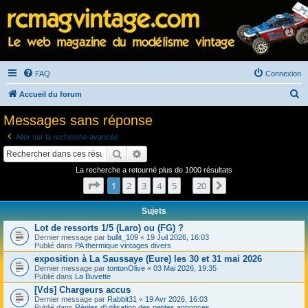
FAQ
Connexion
R
Accueil du forum
e
Messages sans réponse
c
Aller sur la recherche avancée
h
Rechercher
Recherche avancée
e
La recherche a retourné plus de 1000 résultats
r
Page
1
sur
20
1
2
3
4
5
20
Suivant
…
c
h
Sujets
e
Lot de ressorts 1/5 (Laro) ou (FG) ?
Dernier message par
bullit_109
«
19 Juil 2026, 16:03
r
Publié dans
PA thermique vintages divers
exposition à La Saussaye (Eure) les 30 et 31 mai 2026
Dernier message par
tontonOlive
«
03 Mai 2026, 19:35
Publié dans
La Buvette
[Vds] Chargeurs accus
Dernier message par
Rabbit31
«
19 Avr 2026, 16:03
Publié dans
Règles d'utilisation des petites annonces