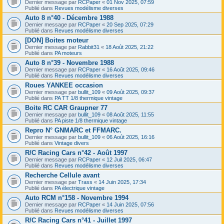
Dernier message par
RCPaper
«
01 Nov 2025, 07:59
Publié dans
Revues modélisme diverses
Auto 8 n°40 - Décembre 1988
Dernier message par
RCPaper
«
20 Sep 2025, 07:29
Publié dans
Revues modélisme diverses
[DON] Boites moteur
Dernier message par
Rabbit31
«
18 Août 2025, 21:22
Publié dans
PA moteurs
Auto 8 n°39 - Novembre 1988
Dernier message par
RCPaper
«
16 Août 2025, 09:46
Publié dans
Revues modélisme diverses
Roues YANKEE occasion
Dernier message par
bullit_109
«
09 Août 2025, 09:37
Publié dans
PA TT 1/8 thermique vintage
Boite RC CAR Graupner 77
Dernier message par
bullit_109
«
08 Août 2025, 11:55
Publié dans
PA piste 1/8 thermique vintage
Repro N° GNMARC et FFMARC.
Dernier message par
bullit_109
«
06 Août 2025, 16:16
Publié dans
Vintage divers
R/C Racing Cars n°42 - Août 1997
Dernier message par
RCPaper
«
12 Juil 2025, 06:47
Publié dans
Revues modélisme diverses
Recherche Cellule avant
Dernier message par
Trass
«
14 Juin 2025, 17:34
Publié dans
PA électrique vintage
Auto RCM n°158 - Novembre 1994
Dernier message par
RCPaper
«
14 Juin 2025, 07:56
Publié dans
Revues modélisme diverses
R/C Racing Cars n°41 - Juillet 1997