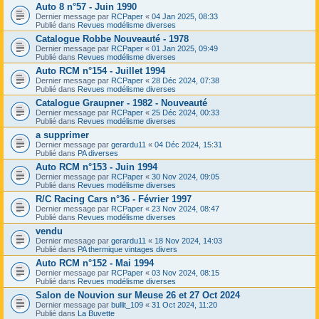
Auto 8 n°57 - Juin 1990
Dernier message par
RCPaper
«
04 Jan 2025, 08:33
Publié dans
Revues modélisme diverses
Catalogue Robbe Nouveauté - 1978
Dernier message par
RCPaper
«
01 Jan 2025, 09:49
Publié dans
Revues modélisme diverses
Auto RCM n°154 - Juillet 1994
Dernier message par
RCPaper
«
28 Déc 2024, 07:38
Publié dans
Revues modélisme diverses
Catalogue Graupner - 1982 - Nouveauté
Dernier message par
RCPaper
«
25 Déc 2024, 00:33
Publié dans
Revues modélisme diverses
a supprimer
Dernier message par
gerardu11
«
04 Déc 2024, 15:31
Publié dans
PA diverses
Auto RCM n°153 - Juin 1994
Dernier message par
RCPaper
«
30 Nov 2024, 09:05
Publié dans
Revues modélisme diverses
R/C Racing Cars n°36 - Février 1997
Dernier message par
RCPaper
«
23 Nov 2024, 08:47
Publié dans
Revues modélisme diverses
vendu
Dernier message par
gerardu11
«
18 Nov 2024, 14:03
Publié dans
PA thermique vintages divers
Auto RCM n°152 - Mai 1994
Dernier message par
RCPaper
«
03 Nov 2024, 08:15
Publié dans
Revues modélisme diverses
Salon de Nouvion sur Meuse 26 et 27 Oct 2024
Dernier message par
bullit_109
«
31 Oct 2024, 11:20
Publié dans
La Buvette