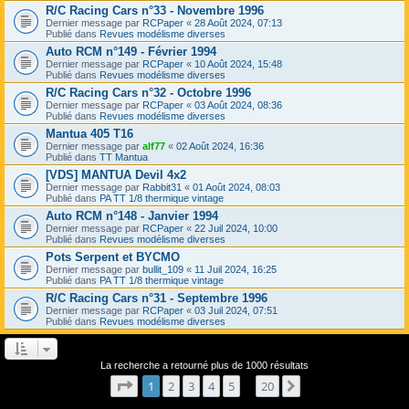
R/C Racing Cars n°33 - Novembre 1996
Dernier message par
RCPaper
«
28 Août 2024, 07:13
Publié dans
Revues modélisme diverses
Auto RCM n°149 - Février 1994
Dernier message par
RCPaper
«
10 Août 2024, 15:48
Publié dans
Revues modélisme diverses
R/C Racing Cars n°32 - Octobre 1996
Dernier message par
RCPaper
«
03 Août 2024, 08:36
Publié dans
Revues modélisme diverses
Mantua 405 T16
Dernier message par
alf77
«
02 Août 2024, 16:36
Publié dans
TT Mantua
[VDS] MANTUA Devil 4x2
Dernier message par
Rabbit31
«
01 Août 2024, 08:03
Publié dans
PA TT 1/8 thermique vintage
Auto RCM n°148 - Janvier 1994
Dernier message par
RCPaper
«
22 Juil 2024, 10:00
Publié dans
Revues modélisme diverses
Pots Serpent et BYCMO
Dernier message par
bullit_109
«
11 Juil 2024, 16:25
Publié dans
PA TT 1/8 thermique vintage
R/C Racing Cars n°31 - Septembre 1996
Dernier message par
RCPaper
«
03 Juil 2024, 07:51
Publié dans
Revues modélisme diverses
La recherche a retourné plus de 1000 résultats
Page
1
sur
20
1
2
3
4
5
20
Suivant
…