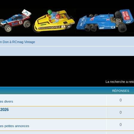
un Don à RCmag Vintage
La recherche a ret
RÉPONSES
0
es divers
 2026
0
0
 des petites annonces