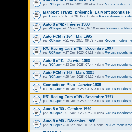
Auto 8 n°62 - Décembre 1990
par
RCPaper
» 19 Avr 2026, 08:24 » dans
Revues modélisme 
Manobet 'Frantz" présent à "La Montluçonnaise" 
par
Trass
» 06 Avr 2026, 15:48 » dans
Rassemblements vinta
Auto 8 n°42 - Février 1989
par
RCPaper
» 07 Mars 2026, 07:30 » dans
Revues modélism
Auto RCM n°164 - Mai 1995
par
RCPaper
» 21 Fév 2026, 08:59 » dans
Revues modélisme
R/C Racing Cars n°46 - Décembre 1997
par
RCPaper
» 27 Déc 2025, 09:19 » dans
Revues modélisme
Auto 8 n°41 - Janvier 1989
par
RCPaper
» 13 Déc 2025, 07:44 » dans
Revues modélisme
Auto RCM n°162 - Mars 1995
par
RCPaper
» 29 Nov 2025, 08:10 » dans
Revues modélisme
Competition Plus - Janvier 1989
par
RCPaper
» 15 Nov 2025, 08:07 » dans
Revues modélisme
R/C Racing Cars n°45 - Novembre 1997
par
RCPaper
» 15 Nov 2025, 07:45 » dans
Revues modélisme
Auto 8 n°60 - Octobre 1990
par
RCPaper
» 01 Nov 2025, 07:59 » dans
Revues modélisme
Auto 8 n°40 - Décembre 1988
par
RCPaper
» 20 Sep 2025, 07:29 » dans
Revues modélisme