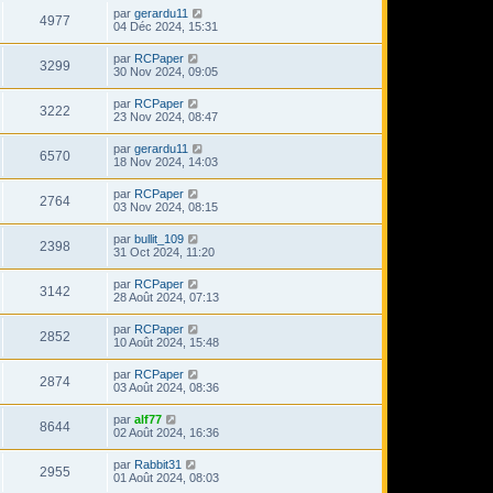
par
gerardu11
4977
04 Déc 2024, 15:31
par
RCPaper
3299
30 Nov 2024, 09:05
par
RCPaper
3222
23 Nov 2024, 08:47
par
gerardu11
6570
18 Nov 2024, 14:03
par
RCPaper
2764
03 Nov 2024, 08:15
par
bullit_109
2398
31 Oct 2024, 11:20
par
RCPaper
3142
28 Août 2024, 07:13
par
RCPaper
2852
10 Août 2024, 15:48
par
RCPaper
2874
03 Août 2024, 08:36
par
alf77
8644
02 Août 2024, 16:36
par
Rabbit31
2955
01 Août 2024, 08:03