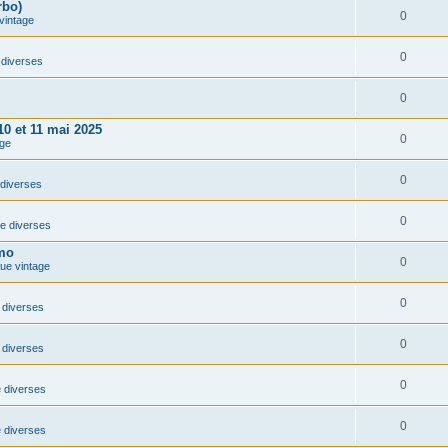
rbo)
0
vintage
0
diverses
0
10 et 11 mai 2025
0
ge
0
diverses
0
e diverses
imo
0
que vintage
0
diverses
0
diverses
0
 diverses
0
 diverses