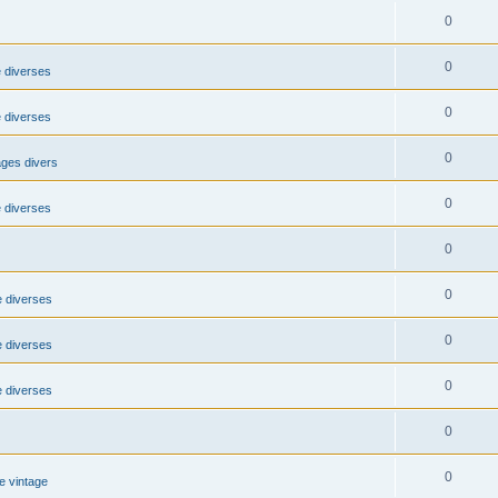
0
0
 diverses
0
 diverses
0
ages divers
0
 diverses
0
0
 diverses
0
 diverses
0
 diverses
0
0
e vintage