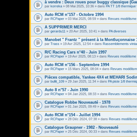
à vendre : Deux roues pour buggy classique (Ga
par
korreka
» 08 Mai 2025, 10:36 » dans
PA TT 1/8 thermique 
Auto RCM n°157 - Octobre 1994
par
RCPaper
» 03 Mai 2025, 08:59 » dans
Revues modélisme 
A SUPPRIMER MERCI
par
gerardu11
» 20 Avr 2025, 10:41 » dans
PA diverses
Manobet " Frantz " présent à la Montluçonnaise 
par
Trass
» 19 Avr 2025, 12:54 » dans
Rassemblements vinta
R/C Racing Cars n°40 - Juin 1997
par
RCPaper
» 19 Avr 2025, 08:13 » dans
Revues modélisme 
Auto RCM n°156 - Septembre 1994
par
RCPaper
» 15 Mars 2025, 08:04 » dans
Revues modélism
Pièces compatible, Yankee 4X4 et MEHARI Sod
par
bullit_109
» 29 Jan 2025, 11:34 » dans
PA piste 1/8 thermi
Auto 8 n°57 - Juin 1990
par
RCPaper
» 04 Jan 2025, 08:33 » dans
Revues modélisme 
Catalogue Robbe Nouveauté - 1978
par
RCPaper
» 01 Jan 2025, 09:49 » dans
Revues modélisme 
Auto RCM n°154 - Juillet 1994
par
RCPaper
» 28 Déc 2024, 07:38 » dans
Revues modélisme
Catalogue Graupner - 1982 - Nouveauté
par
RCPaper
» 25 Déc 2024, 00:33 » dans
Revues modélisme