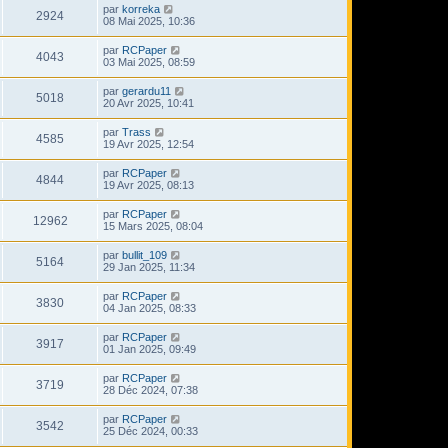
par
korreka
2924
08 Mai 2025, 10:36
par
RCPaper
4043
03 Mai 2025, 08:59
par
gerardu11
5018
20 Avr 2025, 10:41
par
Trass
4585
19 Avr 2025, 12:54
par
RCPaper
4844
19 Avr 2025, 08:13
par
RCPaper
12962
15 Mars 2025, 08:04
par
bullit_109
5164
29 Jan 2025, 11:34
par
RCPaper
3830
04 Jan 2025, 08:33
par
RCPaper
3917
01 Jan 2025, 09:49
par
RCPaper
3719
28 Déc 2024, 07:38
par
RCPaper
3542
25 Déc 2024, 00:33