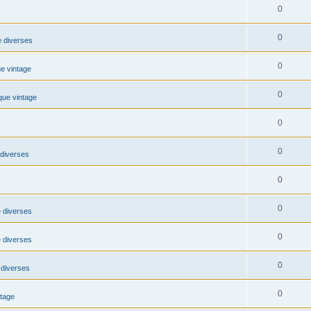
0
0
 diverses
0
e vintage
0
que vintage
0
0
diverses
0
0
 diverses
0
 diverses
0
diverses
0
ntage