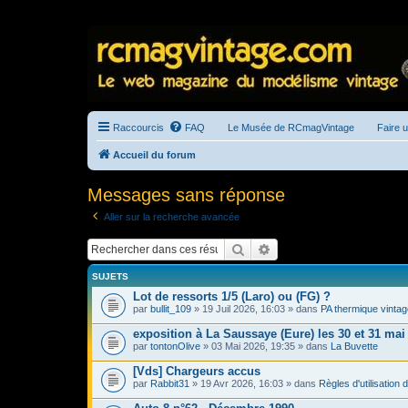
Raccourcis
FAQ
Le Musée de RCmagVintage
Faire 
Accueil du forum
Messages sans réponse
Aller sur la recherche avancée
Rechercher
Recherche avancée
SUJETS
Lot de ressorts 1/5 (Laro) ou (FG) ?
par
bullit_109
» 19 Juil 2026, 16:03 » dans
PA thermique vintag
exposition à La Saussaye (Eure) les 30 et 31 mai
par
tontonOlive
» 03 Mai 2026, 19:35 » dans
La Buvette
[Vds] Chargeurs accus
par
Rabbit31
» 19 Avr 2026, 16:03 » dans
Règles d'utilisation