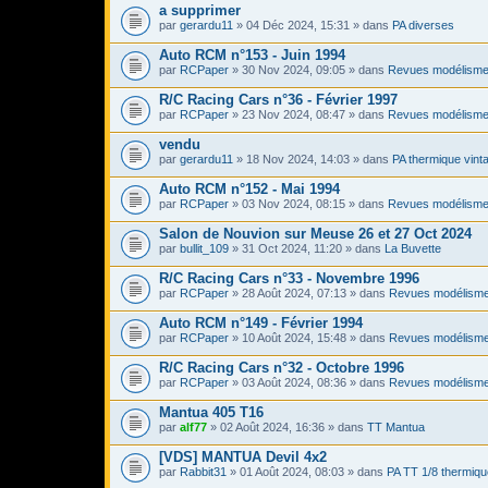
a supprimer
par
gerardu11
» 04 Déc 2024, 15:31 » dans
PA diverses
Auto RCM n°153 - Juin 1994
par
RCPaper
» 30 Nov 2024, 09:05 » dans
Revues modélisme
R/C Racing Cars n°36 - Février 1997
par
RCPaper
» 23 Nov 2024, 08:47 » dans
Revues modélisme
vendu
par
gerardu11
» 18 Nov 2024, 14:03 » dans
PA thermique vint
Auto RCM n°152 - Mai 1994
par
RCPaper
» 03 Nov 2024, 08:15 » dans
Revues modélisme
Salon de Nouvion sur Meuse 26 et 27 Oct 2024
par
bullit_109
» 31 Oct 2024, 11:20 » dans
La Buvette
R/C Racing Cars n°33 - Novembre 1996
par
RCPaper
» 28 Août 2024, 07:13 » dans
Revues modélisme
Auto RCM n°149 - Février 1994
par
RCPaper
» 10 Août 2024, 15:48 » dans
Revues modélisme
R/C Racing Cars n°32 - Octobre 1996
par
RCPaper
» 03 Août 2024, 08:36 » dans
Revues modélisme
Mantua 405 T16
par
alf77
» 02 Août 2024, 16:36 » dans
TT Mantua
[VDS] MANTUA Devil 4x2
par
Rabbit31
» 01 Août 2024, 08:03 » dans
PA TT 1/8 thermiqu