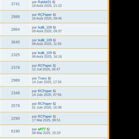
par
Rabbit31
3741
18 Août 2025, 21:22
par
RCPaper
2888
16 Août 2025, 09:46
par
bullit_109
2864
09 Août 2025, 09:37
par
bullit_109
3640
08 Août 2025, 11:55
par
bullit_109
2325
06 Août 2025, 16:16
par
RCPaper
2378
12 Juil 2025, 06:47
par
Trass
2989
14 Juin 2025, 17:34
par
RCPaper
2348
14 Juin 2025, 07:56
par
RCPaper
2579
01 Juin 2025, 16:38
par
RCPaper
2290
17 Mai 2025, 08:51
par
alf77
6190
08 Mai 2025, 15:24