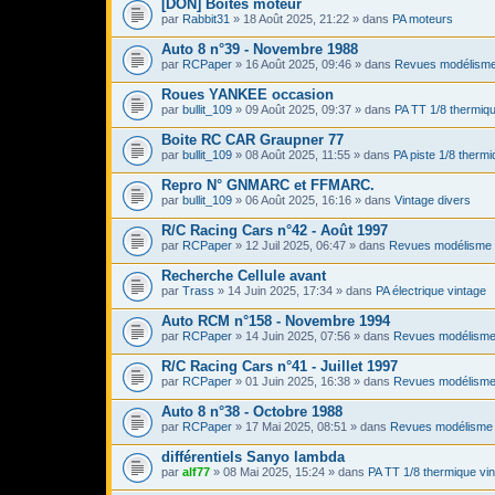
[DON] Boites moteur
par
Rabbit31
» 18 Août 2025, 21:22 » dans
PA moteurs
Auto 8 n°39 - Novembre 1988
par
RCPaper
» 16 Août 2025, 09:46 » dans
Revues modélisme
Roues YANKEE occasion
par
bullit_109
» 09 Août 2025, 09:37 » dans
PA TT 1/8 thermiqu
Boite RC CAR Graupner 77
par
bullit_109
» 08 Août 2025, 11:55 » dans
PA piste 1/8 thermi
Repro N° GNMARC et FFMARC.
par
bullit_109
» 06 Août 2025, 16:16 » dans
Vintage divers
R/C Racing Cars n°42 - Août 1997
par
RCPaper
» 12 Juil 2025, 06:47 » dans
Revues modélisme 
Recherche Cellule avant
par
Trass
» 14 Juin 2025, 17:34 » dans
PA électrique vintage
Auto RCM n°158 - Novembre 1994
par
RCPaper
» 14 Juin 2025, 07:56 » dans
Revues modélisme
R/C Racing Cars n°41 - Juillet 1997
par
RCPaper
» 01 Juin 2025, 16:38 » dans
Revues modélisme
Auto 8 n°38 - Octobre 1988
par
RCPaper
» 17 Mai 2025, 08:51 » dans
Revues modélisme 
différentiels Sanyo lambda
par
alf77
» 08 Mai 2025, 15:24 » dans
PA TT 1/8 thermique vi