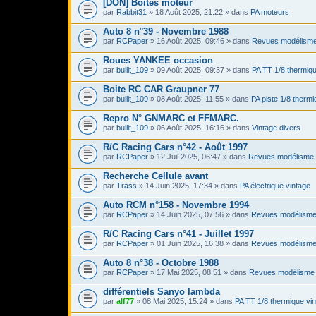
[DON] Boites moteur
par
Rabbit31
» 18 Août 2025, 21:22 » dans
PA moteurs
Auto 8 n°39 - Novembre 1988
par
RCPaper
» 16 Août 2025, 09:46 » dans
Revues modélisme
Roues YANKEE occasion
par
bullit_109
» 09 Août 2025, 09:37 » dans
PA TT 1/8 thermiqu
Boite RC CAR Graupner 77
par
bullit_109
» 08 Août 2025, 11:55 » dans
PA piste 1/8 thermi
Repro N° GNMARC et FFMARC.
par
bullit_109
» 06 Août 2025, 16:16 » dans
Vintage divers
R/C Racing Cars n°42 - Août 1997
par
RCPaper
» 12 Juil 2025, 06:47 » dans
Revues modélisme 
Recherche Cellule avant
par
Trass
» 14 Juin 2025, 17:34 » dans
PA électrique vintage
Auto RCM n°158 - Novembre 1994
par
RCPaper
» 14 Juin 2025, 07:56 » dans
Revues modélisme
R/C Racing Cars n°41 - Juillet 1997
par
RCPaper
» 01 Juin 2025, 16:38 » dans
Revues modélisme
Auto 8 n°38 - Octobre 1988
par
RCPaper
» 17 Mai 2025, 08:51 » dans
Revues modélisme 
différentiels Sanyo lambda
par
alf77
» 08 Mai 2025, 15:24 » dans
PA TT 1/8 thermique vi