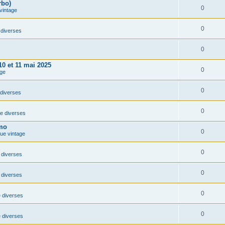
rbo)
0
vintage
0
diverses
0
10 et 11 mai 2025
0
ge
0
diverses
0
e diverses
imo
0
que vintage
0
diverses
0
diverses
0
 diverses
0
 diverses