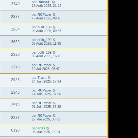
par
Rabbit31
3740
18 Août 2025, 21:22
par
RCPaper
2887
16 Août 2025, 09:46
par
bullit_109
2864
09 Août 2025, 09:37
par
bullit_109
3639
08 Août 2025, 11:55
par
bullit_109
2320
06 Août 2025, 16:16
par
RCPaper
2378
12 Juil 2025, 06:47
par
Trass
2988
14 Juin 2025, 17:34
par
RCPaper
2346
14 Juin 2025, 07:56
par
RCPaper
2578
01 Juin 2025, 16:38
par
RCPaper
2287
17 Mai 2025, 08:51
par
alf77
6190
08 Mai 2025, 15:24