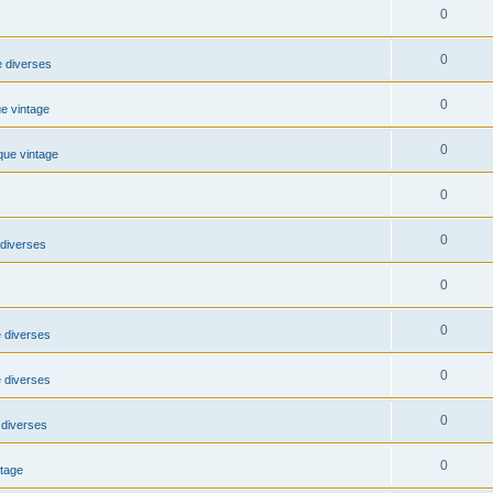
0
0
 diverses
0
e vintage
0
que vintage
0
0
diverses
0
0
 diverses
0
 diverses
0
diverses
0
ntage