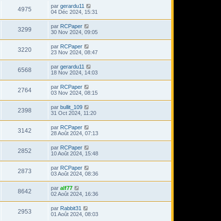
par
gerardu11
4975
04 Déc 2024, 15:31
par
RCPaper
3299
30 Nov 2024, 09:05
par
RCPaper
3220
23 Nov 2024, 08:47
par
gerardu11
6568
18 Nov 2024, 14:03
par
RCPaper
2764
03 Nov 2024, 08:15
par
bullit_109
2398
31 Oct 2024, 11:20
par
RCPaper
3142
28 Août 2024, 07:13
par
RCPaper
2852
10 Août 2024, 15:48
par
RCPaper
2873
03 Août 2024, 08:36
par
alf77
8642
02 Août 2024, 16:36
par
Rabbit31
2953
01 Août 2024, 08:03