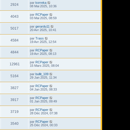
par
korreka
2924
08 Mai 2025, 10:36
par
RCPaper
4043
03 Mai 2025, 08:59
par
gerardu11
5017
20 Avr 2025, 10:41
par
Trass
4584
19 Avr 2025, 12:54
par
RCPaper
4844
19 Avr 2025, 08:13
par
RCPaper
12961
15 Mars 2025, 08:04
par
bullit_109
5164
29 Jan 2025, 11:34
par
RCPaper
3827
04 Jan 2025, 08:33
par
RCPaper
3917
01 Jan 2025, 09:49
par
RCPaper
3719
28 Déc 2024, 07:38
par
RCPaper
3540
25 Déc 2024, 00:33