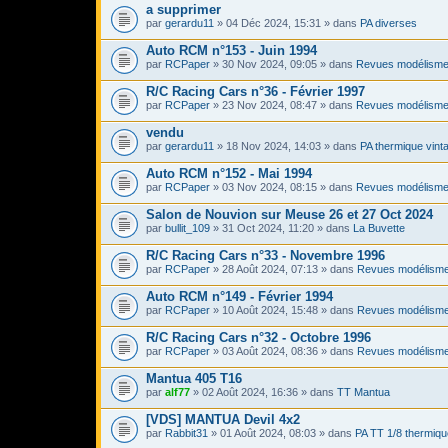
a supprimer
par
gerardu11
» 04 Déc 2024, 15:31 » dans
PA diverses
Auto RCM n°153 - Juin 1994
par
RCPaper
» 30 Nov 2024, 09:05 » dans
Revues modélisme
R/C Racing Cars n°36 - Février 1997
par
RCPaper
» 23 Nov 2024, 08:47 » dans
Revues modélisme
vendu
par
gerardu11
» 18 Nov 2024, 14:03 » dans
PA thermique vint
Auto RCM n°152 - Mai 1994
par
RCPaper
» 03 Nov 2024, 08:15 » dans
Revues modélisme
Salon de Nouvion sur Meuse 26 et 27 Oct 2024
par
bullit_109
» 31 Oct 2024, 11:20 » dans
La Buvette
R/C Racing Cars n°33 - Novembre 1996
par
RCPaper
» 28 Août 2024, 07:13 » dans
Revues modélisme
Auto RCM n°149 - Février 1994
par
RCPaper
» 10 Août 2024, 15:48 » dans
Revues modélisme
R/C Racing Cars n°32 - Octobre 1996
par
RCPaper
» 03 Août 2024, 08:36 » dans
Revues modélisme
Mantua 405 T16
par
alf77
» 02 Août 2024, 16:36 » dans
TT Mantua
[VDS] MANTUA Devil 4x2
par
Rabbit31
» 01 Août 2024, 08:03 » dans
PA TT 1/8 thermiqu