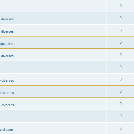
0
0
 diverses
0
 diverses
0
ages divers
0
 diverses
0
0
 diverses
0
 diverses
0
 diverses
0
0
e vintage