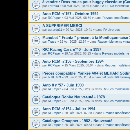
à vendre : Deux roues pour buggy classique (Ga
par
korreka
» 08 Mai 2025, 10:36 » dans
PA TT 1/8 thermique 
Auto RCM n°157 - Octobre 1994
par
RCPaper
» 03 Mai 2025, 08:59 » dans
Revues modélisme 
A SUPPRIMER MERCI
par
gerardu11
» 20 Avr 2025, 10:41 » dans
PA diverses
Manobet " Frantz " présent à la Montluçonnaise 
par
Trass
» 19 Avr 2025, 12:54 » dans
Rassemblements vinta
R/C Racing Cars n°40 - Juin 1997
par
RCPaper
» 19 Avr 2025, 08:13 » dans
Revues modélisme 
Auto RCM n°156 - Septembre 1994
par
RCPaper
» 15 Mars 2025, 08:04 » dans
Revues modélism
Pièces compatible, Yankee 4X4 et MEHARI Sod
par
bullit_109
» 29 Jan 2025, 11:34 » dans
PA piste 1/8 thermi
Auto 8 n°57 - Juin 1990
par
RCPaper
» 04 Jan 2025, 08:33 » dans
Revues modélisme 
Catalogue Robbe Nouveauté - 1978
par
RCPaper
» 01 Jan 2025, 09:49 » dans
Revues modélisme 
Auto RCM n°154 - Juillet 1994
par
RCPaper
» 28 Déc 2024, 07:38 » dans
Revues modélisme
Catalogue Graupner - 1982 - Nouveauté
par
RCPaper
» 25 Déc 2024, 00:33 » dans
Revues modélisme