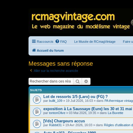
Raccourcis
FAQ
Le Musée de RCmagVintage
Faire 
Accueil du forum
Messages sans réponse
Aller sur la recherche avancée
Rechercher
Recherche avancée
SUJETS
Lot de ressorts 1/5 (Laro) ou (FG) ?
par
bullit_109
» 19 Juil 2026, 16:03 » dans
PA thermique vintag
exposition à La Saussaye (Eure) les 30 et 31 mai
par
tontonOlive
» 03 Mai 2026, 19:35 » dans
La Buvette
[Vds] Chargeurs accus
par
Rabbit31
» 19 Avr 2026, 16:03 » dans
Règles d'utilisation