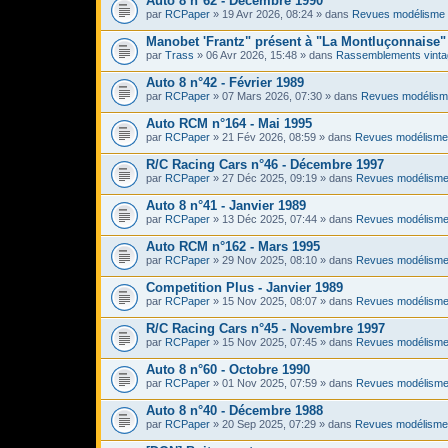
Auto 8 n°62 - Décembre 1990
par
RCPaper
» 19 Avr 2026, 08:24 » dans
Revues modélisme 
Manobet 'Frantz" présent à "La Montluçonnaise" 
par
Trass
» 06 Avr 2026, 15:48 » dans
Rassemblements vinta
Auto 8 n°42 - Février 1989
par
RCPaper
» 07 Mars 2026, 07:30 » dans
Revues modélism
Auto RCM n°164 - Mai 1995
par
RCPaper
» 21 Fév 2026, 08:59 » dans
Revues modélisme
R/C Racing Cars n°46 - Décembre 1997
par
RCPaper
» 27 Déc 2025, 09:19 » dans
Revues modélisme
Auto 8 n°41 - Janvier 1989
par
RCPaper
» 13 Déc 2025, 07:44 » dans
Revues modélisme
Auto RCM n°162 - Mars 1995
par
RCPaper
» 29 Nov 2025, 08:10 » dans
Revues modélisme
Competition Plus - Janvier 1989
par
RCPaper
» 15 Nov 2025, 08:07 » dans
Revues modélisme
R/C Racing Cars n°45 - Novembre 1997
par
RCPaper
» 15 Nov 2025, 07:45 » dans
Revues modélisme
Auto 8 n°60 - Octobre 1990
par
RCPaper
» 01 Nov 2025, 07:59 » dans
Revues modélisme
Auto 8 n°40 - Décembre 1988
par
RCPaper
» 20 Sep 2025, 07:29 » dans
Revues modélisme