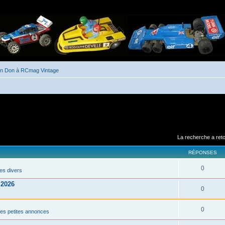
un Don à RCmag Vintage
La recherche a ret
RÉPONSES
0
es divers
 2026
0
0
 des petites annonces