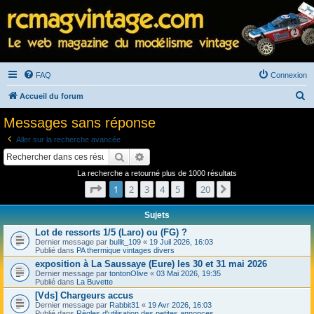
FAQ
Connexion
R
Accueil du forum
e
Messages sans réponse
c
Aller sur la recherche avancée
h
Rechercher
Recherche avancée
e
La recherche a retourné plus de 1000 résultats
r
Page
1
sur
20
1
2
3
4
5
20
Suivant
…
c
h
Sujets
e
Lot de ressorts 1/5 (Laro) ou (FG) ?
Dernier message par
bullit_109
«
19 Juil 2026, 16:03
r
Publié dans
PA thermique vintages divers
exposition à La Saussaye (Eure) les 30 et 31 mai 2026
Dernier message par
tontonOlive
«
03 Mai 2026, 19:35
Publié dans
La Buvette
[Vds] Chargeurs accus
Dernier message par
Rabbit31
«
19 Avr 2026, 16:03
Publié dans
Règles d'utilisation des petites annonces