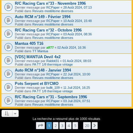
R/C Racing Cars n°33 - Novembre 1996
Dernier message par
RCPaper
«
28 Août 2024, 07:13
Publié dans
Revues modélisme diverses
Auto RCM n°149 - Février 1994
Dernier message par
RCPaper
«
10 Août 2024, 15:48
Publié dans
Revues modélisme diverses
R/C Racing Cars n°32 - Octobre 1996
Dernier message par
RCPaper
«
03 Août 2024, 08:36
Publié dans
Revues modélisme diverses
Mantua 405 T16
Dernier message par
alf77
«
02 Août 2024, 16:36
Publié dans
TT Mantua
[VDS] MANTUA Devil 4x2
Dernier message par
Rabbit31
«
01 Août 2024, 08:03
Publié dans
PA TT 1/8 thermique vintage
Auto RCM n°148 - Janvier 1994
Dernier message par
RCPaper
«
22 Juil 2024, 10:00
Publié dans
Revues modélisme diverses
Pots Serpent et BYCMO
Dernier message par
bullit_109
«
11 Juil 2024, 16:25
Publié dans
PA TT 1/8 thermique vintage
R/C Racing Cars n°31 - Septembre 1996
Dernier message par
RCPaper
«
03 Juil 2024, 07:51
Publié dans
Revues modélisme diverses
La recherche a retourné plus de 1000 résultats
Page
1
sur
20
1
2
3
4
5
20
Suivant
…