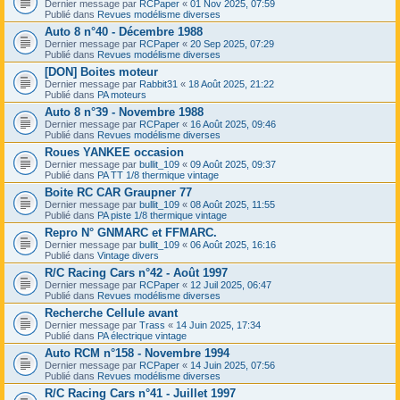
Dernier message par
RCPaper
«
01 Nov 2025, 07:59
Publié dans
Revues modélisme diverses
Auto 8 n°40 - Décembre 1988
Dernier message par
RCPaper
«
20 Sep 2025, 07:29
Publié dans
Revues modélisme diverses
[DON] Boites moteur
Dernier message par
Rabbit31
«
18 Août 2025, 21:22
Publié dans
PA moteurs
Auto 8 n°39 - Novembre 1988
Dernier message par
RCPaper
«
16 Août 2025, 09:46
Publié dans
Revues modélisme diverses
Roues YANKEE occasion
Dernier message par
bullit_109
«
09 Août 2025, 09:37
Publié dans
PA TT 1/8 thermique vintage
Boite RC CAR Graupner 77
Dernier message par
bullit_109
«
08 Août 2025, 11:55
Publié dans
PA piste 1/8 thermique vintage
Repro N° GNMARC et FFMARC.
Dernier message par
bullit_109
«
06 Août 2025, 16:16
Publié dans
Vintage divers
R/C Racing Cars n°42 - Août 1997
Dernier message par
RCPaper
«
12 Juil 2025, 06:47
Publié dans
Revues modélisme diverses
Recherche Cellule avant
Dernier message par
Trass
«
14 Juin 2025, 17:34
Publié dans
PA électrique vintage
Auto RCM n°158 - Novembre 1994
Dernier message par
RCPaper
«
14 Juin 2025, 07:56
Publié dans
Revues modélisme diverses
R/C Racing Cars n°41 - Juillet 1997