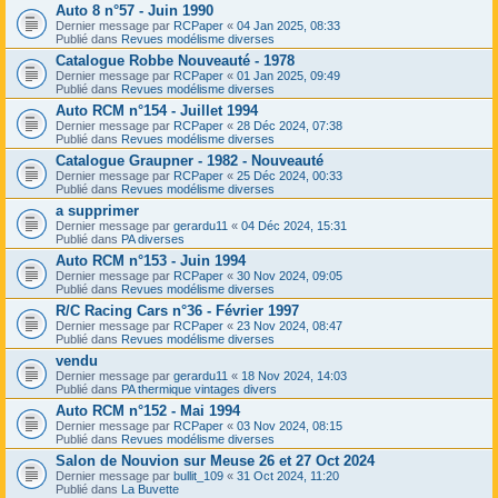
Auto 8 n°57 - Juin 1990
Dernier message par
RCPaper
«
04 Jan 2025, 08:33
Publié dans
Revues modélisme diverses
Catalogue Robbe Nouveauté - 1978
Dernier message par
RCPaper
«
01 Jan 2025, 09:49
Publié dans
Revues modélisme diverses
Auto RCM n°154 - Juillet 1994
Dernier message par
RCPaper
«
28 Déc 2024, 07:38
Publié dans
Revues modélisme diverses
Catalogue Graupner - 1982 - Nouveauté
Dernier message par
RCPaper
«
25 Déc 2024, 00:33
Publié dans
Revues modélisme diverses
a supprimer
Dernier message par
gerardu11
«
04 Déc 2024, 15:31
Publié dans
PA diverses
Auto RCM n°153 - Juin 1994
Dernier message par
RCPaper
«
30 Nov 2024, 09:05
Publié dans
Revues modélisme diverses
R/C Racing Cars n°36 - Février 1997
Dernier message par
RCPaper
«
23 Nov 2024, 08:47
Publié dans
Revues modélisme diverses
vendu
Dernier message par
gerardu11
«
18 Nov 2024, 14:03
Publié dans
PA thermique vintages divers
Auto RCM n°152 - Mai 1994
Dernier message par
RCPaper
«
03 Nov 2024, 08:15
Publié dans
Revues modélisme diverses
Salon de Nouvion sur Meuse 26 et 27 Oct 2024
Dernier message par
bullit_109
«
31 Oct 2024, 11:20
Publié dans
La Buvette