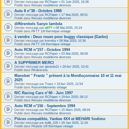
Dernier message par
RCPaper
«
01 Juin 2025, 16:38
Publié dans
Revues modélisme diverses
Auto 8 n°38 - Octobre 1988
Dernier message par
RCPaper
«
17 Mai 2025, 08:51
Publié dans
Revues modélisme diverses
différentiels Sanyo lambda
Dernier message par
alf77
«
08 Mai 2025, 15:24
Publié dans
PA TT 1/8 thermique vintage
à vendre : Deux roues pour buggy classique (Garbo)
Dernier message par
korreka
«
08 Mai 2025, 10:36
Publié dans
PA TT 1/8 thermique vintage
Auto RCM n°157 - Octobre 1994
Dernier message par
RCPaper
«
03 Mai 2025, 08:59
Publié dans
Revues modélisme diverses
A SUPPRIMER MERCI
Dernier message par
gerardu11
«
20 Avr 2025, 10:41
Publié dans
PA diverses
Manobet " Frantz " présent à la Montluçonnaise 10 et 11 mai
2025
Dernier message par
Trass
«
19 Avr 2025, 12:54
Publié dans
Rassemblements vintage
R/C Racing Cars n°40 - Juin 1997
Dernier message par
RCPaper
«
19 Avr 2025, 08:13
Publié dans
Revues modélisme diverses
Auto RCM n°156 - Septembre 1994
Dernier message par
RCPaper
«
15 Mars 2025, 08:04
Publié dans
Revues modélisme diverses
Pièces compatible, Yankee 4X4 et MEHARI Sodimo
Dernier message par
bullit_109
«
29 Jan 2025, 11:34
Publié dans
PA piste 1/8 thermique vintage