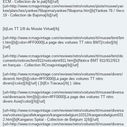
ECM - Collection de le.pat[/b][/url]
[url=http://www.rcmagvintage.com/reviews/retro/voitures/piste/musee/yan
kee/planches/yankee76bajoma/yankee76bajoma.htm][b]Yankee 76 / Veco
19 - Collection de Bajoma[/b][/url]
[b]Les TT 1/8 du Musée Virtuel[/b]
[url=http://www.rcmagvintage.com/reviews/retro/voitures/tt/musee/bmt/bm
t.htm][b][color=#FF0000]La page des voitures TT nitro BMT[/color][/b]
[/url]
[url=http://www.rcmagvintage.com/reviews/retro/voitures/tt/musee/bmt/do
cuments/notices/bmt911/noticebmt911.htm][b]Notice BMT 911/912/913
en français - Collection RCmagvintage[/b][/url]
[url=http://www.rcmagvintage.com/reviews/retro/voitures/tt/musee/divers/
diverstt.htm][b][color=#FF0000]La page des voitures TT nitro
divers[/color][/b][/url] ( [b]En Travaux[/b] ) :idea:
[url=http://www.rcmagvintage.com/reviews/retro/voitures/tt/musee/diversa
sie/diversasie.htm][b][color=#FF0000]La page des voitures TT nitro
divers Asie[/color][/b][/url]
[url=http://www.rcmagvintage.com/reviews/retro/voitures/tt/musee/diversa
sie/voitures/gazellekangaroo/kangaroobelgium10312/kangaroobelgium031
2.htm][b]Kangaroo Spital - Collection de Belgium 1[/b][/url]
[url=http://www.rcmagvintage.com/reviews/retro/voitures/tt/musee/diversa