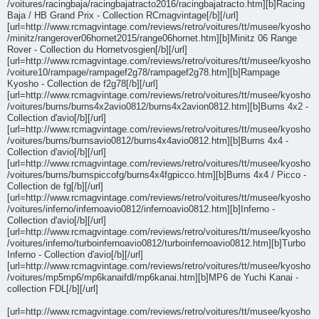
/voitures/racingbaja/racingbajatracto2016/racingbajatracto.htm][b]Racing
Baja / HB Grand Prix - Collection RCmagvintage[/b][/url]
[url=http://www.rcmagvintage.com/reviews/retro/voitures/tt/musee/kyosho
/minitz/rangerover06hornet2015/range06hornet.htm][b]Minitz 06 Range
Rover - Collection du Hornetvosgien[/b][/url]
[url=http://www.rcmagvintage.com/reviews/retro/voitures/tt/musee/kyosho
/voiture10/rampage/rampagef2g78/rampagef2g78.htm][b]Rampage
Kyosho - Collection de f2g78[/b][/url]
[url=http://www.rcmagvintage.com/reviews/retro/voitures/tt/musee/kyosho
/voitures/burns/burns4x2avio0812/burns4x2avion0812.htm][b]Burns 4x2 -
Collection d'avio[/b][/url]
[url=http://www.rcmagvintage.com/reviews/retro/voitures/tt/musee/kyosho
/voitures/burns/burnsavio0812/burns4x4avio0812.htm][b]Burns 4x4 -
Collection d'avio[/b][/url]
[url=http://www.rcmagvintage.com/reviews/retro/voitures/tt/musee/kyosho
/voitures/burns/burnspiccofg/burns4x4fgpicco.htm][b]Burns 4x4 / Picco -
Collection de fg[/b][/url]
[url=http://www.rcmagvintage.com/reviews/retro/voitures/tt/musee/kyosho
/voitures/inferno/infernoavio0812/infernoavio0812.htm][b]Inferno -
Collection d'avio[/b][/url]
[url=http://www.rcmagvintage.com/reviews/retro/voitures/tt/musee/kyosho
/voitures/inferno/turboinfernoavio0812/turboinfernoavio0812.htm][b]Turbo
Inferno - Collection d'avio[/b][/url]
[url=http://www.rcmagvintage.com/reviews/retro/voitures/tt/musee/kyosho
/voitures/mp5mp6/mp6kanaifdl/mp6kanai.htm][b]MP6 de Yuchi Kanai -
collection FDL[/b][/url]
[url=http://www.rcmagvintage.com/reviews/retro/voitures/tt/musee/kyosho