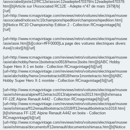
/associated/piste12/RC12e/assorc12eadepte470379/rc12eadepte470379.
htm][b]Article sur l'Associated RC12E - Adepte n°47 de mars 1979[/b]
[/url]
[url=http://www.rcmagvintage.com/reviews/retro/voitures/electrique/musee
/associated/notices/rc10championshipedition/championshipedition.htm]
[b]Notice RC10 Championship Edition 2 - Collection RCmagvintage[/b]
[/url]
[url=http://www.rcmagvintage.com/reviews/retro/voitures/electrique/musee
/asie/asie.htm][b][color=#FF0000]La page des voitures électriques divers
Asie[/color][/b][/url]
[url=http://www.rcmagvintage.com/reviews/retro/voitures/electrique/musee
/asie/abchobby/herox1boitetracto0818/herox1boite.htm][b]ABC Hobby
Super Hero X-1 en boite - Collection RCmagvintage[/b][/url]
[url=http://www.rcmagvintage.com/reviews/retro/voitures/electrique/musee
/asie/abchobby/herox1montetracto0818/herox1montetracto.htm][b]ABC
Hobby Super Hero X-1 montée - Collection RCmagvintage[/b][/url]
[url=http://www.rcmagvintage.com/reviews/retro/voitures/electrique/musee
/asie/ishimasa/alpineff12etracto2013/alpinetracto2013.htm][b]Ishimasa
FF-12E Alpine Renault A442 - Collection RCmagvintage[/b][/url]
[url=http://www.rcmagvintage.com/reviews/retro/voitures/electrique/musee
/asie/ishimasa/ff12renaultboitetracto1018/ff12renaultboitetracto1018.htm]
[b]Ishimasa FF-12E Alpine Renault A442 en boite - Collection
RCmagvintage[/b][/url]
[url=http://www.rcmagvintage.com/reviews/retro/voitures/electrique/musee
/asie/ishimasa/documentsff12erenault/documentsishimasa.htm][b]Notice