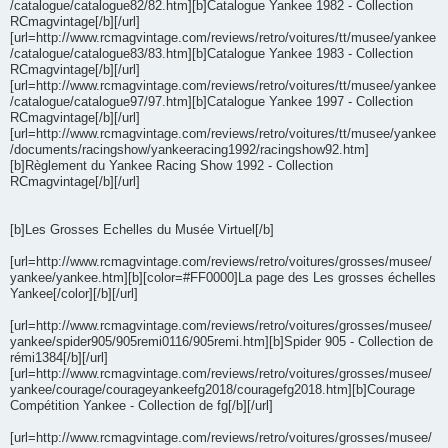
/catalogue/catalogue82/82.htm][b]Catalogue Yankee 1982 - Collection
RCmagvintage[/b][/url]
[url=http://www.rcmagvintage.com/reviews/retro/voitures/tt/musee/yankee
/catalogue/catalogue83/83.htm][b]Catalogue Yankee 1983 - Collection
RCmagvintage[/b][/url]
[url=http://www.rcmagvintage.com/reviews/retro/voitures/tt/musee/yankee
/catalogue/catalogue97/97.htm][b]Catalogue Yankee 1997 - Collection
RCmagvintage[/b][/url]
[url=http://www.rcmagvintage.com/reviews/retro/voitures/tt/musee/yankee
/documents/racingshow/yankeeracing1992/racingshow92.htm]
[b]Règlement du Yankee Racing Show 1992 - Collection
RCmagvintage[/b][/url]
[b]Les Grosses Echelles du Musée Virtuel[/b]
[url=http://www.rcmagvintage.com/reviews/retro/voitures/grosses/musee/
yankee/yankee.htm][b][color=#FF0000]La page des Les grosses échelles
Yankee[/color][/b][/url]
[url=http://www.rcmagvintage.com/reviews/retro/voitures/grosses/musee/
yankee/spider905/905remi0116/905remi.htm][b]Spider 905 - Collection de
rémi1384[/b][/url]
[url=http://www.rcmagvintage.com/reviews/retro/voitures/grosses/musee/
yankee/courage/courageyankeefg2018/couragefg2018.htm][b]Courage
Compétition Yankee - Collection de fg[/b][/url]
[url=http://www.rcmagvintage.com/reviews/retro/voitures/grosses/musee/