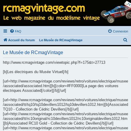
FAQ
Connexion
R
Accueil du forum
Le Musée de RCmagVintage
e
Le Musée de RCmagVintage
c
h
http://www.rcmagvintage.com/viewtopic.php?f=175&t=27713
e
[b]Les électriques du Musée Virtuel[/b]
r
[url=http://www.rcmagvintage.com/reviews/retro/voitures/electrique/musee
c
/associated/associated.htm][b][color=#FF0000]La page des voitures
h
électriques Associated[/color][/b][/url]
e
[url=http://www.rcmagvintage.com/reviews/retro/voitures/electrique/musee
r
/associated/tt/tq10/tq10devillers1012/tq10devillers1012.htm][b]Associated
TQ10 - Collection de Cédric Devillers[/b][/url]
[url=http://www.rcmagvintage.com/reviews/retro/voitures/electrique/musee
/associated/tt/rc10original/rc10devillers1012/rc10originaldevillers1012.htm
][b]Associated RC10 Gold - Collection de Cédric Devillers[/b][/url]
[url=http://www.rcmagvintage.com/reviews/retro/voitures/electrique/musee