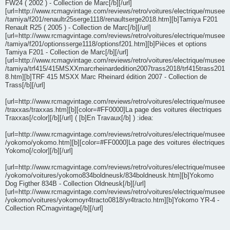
FW24 ( 2002 ) - Collection de Marc[/b][/url]
[url=http://www.rcmagvintage.com/reviews/retro/voitures/electrique/musee
/tamiya/f201/renaultr25serge1118/renaultserge2018.htm][b]Tamiya F201
Renault R25 ( 2005 ) - Collection de Marc[/b][/url]
[url=http://www.rcmagvintage.com/reviews/retro/voitures/electrique/musee
/tamiya/f201/optionsserge1118/optionsf201.htm][b]Pièces et options
Tamiya F201 - Collection de Marc[/b][/url]
[url=http://www.rcmagvintage.com/reviews/retro/voitures/electrique/musee
/tamiya/trf415/415MSXXmarcrheinardedition2007trass2018/trf415trass201
8.htm][b]TRF 415 MSXX Marc Rheinard édition 2007 - Collection de
Trass[/b][/url]
[url=http://www.rcmagvintage.com/reviews/retro/voitures/electrique/musee
/traxxas/traxxas.htm][b][color=#FF0000]La page des voitures électriques
Traxxas[/color][/b][/url] ( [b]En Travaux[/b] ) :idea:
[url=http://www.rcmagvintage.com/reviews/retro/voitures/electrique/musee
/yokomo/yokomo.htm][b][color=#FF0000]La page des voitures électriques
Yokomo[/color][/b][/url]
[url=http://www.rcmagvintage.com/reviews/retro/voitures/electrique/musee
/yokomo/voitures/yokomo834boldneusk/834boldneusk.htm][b]Yokomo
Dog Figther 834B - Collection Oldneusk[/b][/url]
[url=http://www.rcmagvintage.com/reviews/retro/voitures/electrique/musee
/yokomo/voitures/yokomoyr4tracto0818/yr4tracto.htm][b]Yokomo YR-4 -
Collection RCmagvintage[/b][/url]