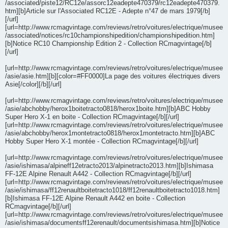
/associated/piste12/RC12e/assorc12eadepte470379/rc12eadepte470379.
htm][b]Article sur l'Associated RC12E - Adepte n°47 de mars 1979[/b]
[/url]
[url=http://www.rcmagvintage.com/reviews/retro/voitures/electrique/musee
/associated/notices/rc10championshipedition/championshipedition.htm]
[b]Notice RC10 Championship Edition 2 - Collection RCmagvintage[/b]
[/url]
[url=http://www.rcmagvintage.com/reviews/retro/voitures/electrique/musee
/asie/asie.htm][b][color=#FF0000]La page des voitures électriques divers
Asie[/color][/b][/url]
[url=http://www.rcmagvintage.com/reviews/retro/voitures/electrique/musee
/asie/abchobby/herox1boitetracto0818/herox1boite.htm][b]ABC Hobby
Super Hero X-1 en boite - Collection RCmagvintage[/b][/url]
[url=http://www.rcmagvintage.com/reviews/retro/voitures/electrique/musee
/asie/abchobby/herox1montetracto0818/herox1montetracto.htm][b]ABC
Hobby Super Hero X-1 montée - Collection RCmagvintage[/b][/url]
[url=http://www.rcmagvintage.com/reviews/retro/voitures/electrique/musee
/asie/ishimasa/alpineff12etracto2013/alpinetracto2013.htm][b]Ishimasa
FF-12E Alpine Renault A442 - Collection RCmagvintage[/b][/url]
[url=http://www.rcmagvintage.com/reviews/retro/voitures/electrique/musee
/asie/ishimasa/ff12renaultboitetracto1018/ff12renaultboitetracto1018.htm]
[b]Ishimasa FF-12E Alpine Renault A442 en boite - Collection
RCmagvintage[/b][/url]
[url=http://www.rcmagvintage.com/reviews/retro/voitures/electrique/musee
/asie/ishimasa/documentsff12erenault/documentsishimasa.htm][b]Notice