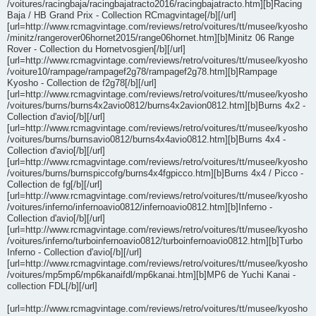
/voitures/racingbaja/racingbajatracto2016/racingbajatracto.htm][b]Racing
Baja / HB Grand Prix - Collection RCmagvintage[/b][/url]
[url=http://www.rcmagvintage.com/reviews/retro/voitures/tt/musee/kyosho
/minitz/rangerover06hornet2015/range06hornet.htm][b]Minitz 06 Range
Rover - Collection du Hornetvosgien[/b][/url]
[url=http://www.rcmagvintage.com/reviews/retro/voitures/tt/musee/kyosho
/voiture10/rampage/rampagef2g78/rampagef2g78.htm][b]Rampage
Kyosho - Collection de f2g78[/b][/url]
[url=http://www.rcmagvintage.com/reviews/retro/voitures/tt/musee/kyosho
/voitures/burns/burns4x2avio0812/burns4x2avion0812.htm][b]Burns 4x2 -
Collection d'avio[/b][/url]
[url=http://www.rcmagvintage.com/reviews/retro/voitures/tt/musee/kyosho
/voitures/burns/burnsavio0812/burns4x4avio0812.htm][b]Burns 4x4 -
Collection d'avio[/b][/url]
[url=http://www.rcmagvintage.com/reviews/retro/voitures/tt/musee/kyosho
/voitures/burns/burnspiccofg/burns4x4fgpicco.htm][b]Burns 4x4 / Picco -
Collection de fg[/b][/url]
[url=http://www.rcmagvintage.com/reviews/retro/voitures/tt/musee/kyosho
/voitures/inferno/infernoavio0812/infernoavio0812.htm][b]Inferno -
Collection d'avio[/b][/url]
[url=http://www.rcmagvintage.com/reviews/retro/voitures/tt/musee/kyosho
/voitures/inferno/turboinfernoavio0812/turboinfernoavio0812.htm][b]Turbo
Inferno - Collection d'avio[/b][/url]
[url=http://www.rcmagvintage.com/reviews/retro/voitures/tt/musee/kyosho
/voitures/mp5mp6/mp6kanaifdl/mp6kanai.htm][b]MP6 de Yuchi Kanai -
collection FDL[/b][/url]
[url=http://www.rcmagvintage.com/reviews/retro/voitures/tt/musee/kyosho