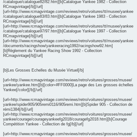
/catalogue/catalogue82/82.htm][b]Catalogue Yankee 1982 - Collection
RCmagvintage[/b][/url]
[url=http://www.rcmagvintage.com/reviews/retro/voitures/tt/musee/yankee
/catalogue/catalogue83/83.htm][b]Catalogue Yankee 1983 - Collection
RCmagvintage[/b][/url]
[url=http://www.rcmagvintage.com/reviews/retro/voitures/tt/musee/yankee
/catalogue/catalogue97/97.htm][b]Catalogue Yankee 1997 - Collection
RCmagvintage[/b][/url]
[url=http://www.rcmagvintage.com/reviews/retro/voitures/tt/musee/yankee
/documents/racingshow/yankeeracing1992/racingshow92.htm]
[b]Règlement du Yankee Racing Show 1992 - Collection
RCmagvintage[/b][/url]
[b]Les Grosses Echelles du Musée Virtuel[/b]
[url=http://www.rcmagvintage.com/reviews/retro/voitures/grosses/musee/
yankee/yankee.htm][b][color=#FF0000]La page des Les grosses échelles
Yankee[/color][/b][/url]
[url=http://www.rcmagvintage.com/reviews/retro/voitures/grosses/musee/
yankee/spider905/905remi0116/905remi.htm][b]Spider 905 - Collection de
rémi1384[/b][/url]
[url=http://www.rcmagvintage.com/reviews/retro/voitures/grosses/musee/
yankee/courage/courageyankeefg2018/couragefg2018.htm][b]Courage
Compétition Yankee - Collection de fg[/b][/url]
[url=http://www.rcmagvintage.com/reviews/retro/voitures/grosses/musee/