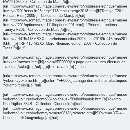
FW24 ( 2002 ) - Collection de Marc[/b][/url]
[url=http://www.rcmagvintage.com/reviews/retro/voitures/electrique/musee
/tamiya/f201/renaultr25serge1118/renaultserge2018.htm][b]Tamiya F201
Renault R25 ( 2005 ) - Collection de Marc[/b][/url]
[url=http://www.rcmagvintage.com/reviews/retro/voitures/electrique/musee
/tamiya/f201/optionsserge1118/optionsf201.htm][b]Pièces et options
Tamiya F201 - Collection de Marc[/b][/url]
[url=http://www.rcmagvintage.com/reviews/retro/voitures/electrique/musee
/tamiya/trf415/415MSXXmarcrheinardedition2007trass2018/trf415trass201
8.htm][b]TRF 415 MSXX Marc Rheinard édition 2007 - Collection de
Trass[/b][/url]
[url=http://www.rcmagvintage.com/reviews/retro/voitures/electrique/musee
/traxxas/traxxas.htm][b][color=#FF0000]La page des voitures électriques
Traxxas[/color][/b][/url] ( [b]En Travaux[/b] ) :idea:
[url=http://www.rcmagvintage.com/reviews/retro/voitures/electrique/musee
/yokomo/yokomo.htm][b][color=#FF0000]La page des voitures électriques
Yokomo[/color][/b][/url]
[url=http://www.rcmagvintage.com/reviews/retro/voitures/electrique/musee
/yokomo/voitures/yokomo834boldneusk/834boldneusk.htm][b]Yokomo
Dog Figther 834B - Collection Oldneusk[/b][/url]
[url=http://www.rcmagvintage.com/reviews/retro/voitures/electrique/musee
/yokomo/voitures/yokomoyr4tracto0818/yr4tracto.htm][b]Yokomo YR-4 -
Collection RCmagvintage[/b][/url]