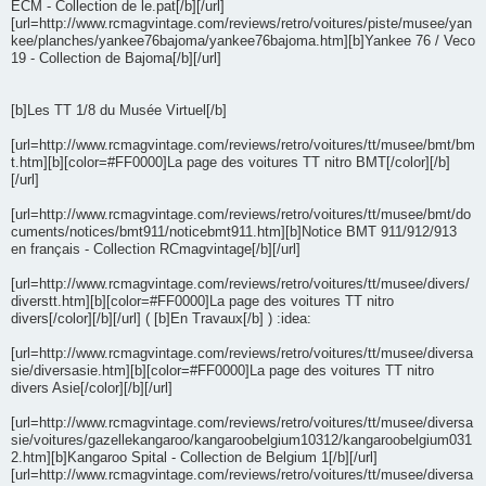
ECM - Collection de le.pat[/b][/url]
[url=http://www.rcmagvintage.com/reviews/retro/voitures/piste/musee/yan
kee/planches/yankee76bajoma/yankee76bajoma.htm][b]Yankee 76 / Veco
19 - Collection de Bajoma[/b][/url]
[b]Les TT 1/8 du Musée Virtuel[/b]
[url=http://www.rcmagvintage.com/reviews/retro/voitures/tt/musee/bmt/bm
t.htm][b][color=#FF0000]La page des voitures TT nitro BMT[/color][/b]
[/url]
[url=http://www.rcmagvintage.com/reviews/retro/voitures/tt/musee/bmt/do
cuments/notices/bmt911/noticebmt911.htm][b]Notice BMT 911/912/913
en français - Collection RCmagvintage[/b][/url]
[url=http://www.rcmagvintage.com/reviews/retro/voitures/tt/musee/divers/
diverstt.htm][b][color=#FF0000]La page des voitures TT nitro
divers[/color][/b][/url] ( [b]En Travaux[/b] ) :idea:
[url=http://www.rcmagvintage.com/reviews/retro/voitures/tt/musee/diversa
sie/diversasie.htm][b][color=#FF0000]La page des voitures TT nitro
divers Asie[/color][/b][/url]
[url=http://www.rcmagvintage.com/reviews/retro/voitures/tt/musee/diversa
sie/voitures/gazellekangaroo/kangaroobelgium10312/kangaroobelgium031
2.htm][b]Kangaroo Spital - Collection de Belgium 1[/b][/url]
[url=http://www.rcmagvintage.com/reviews/retro/voitures/tt/musee/diversa