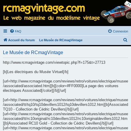
FAQ
Connexion
R
Accueil du forum
Le Musée de RCmagVintage
e
Le Musée de RCmagVintage
c
h
http://www.rcmagvintage.com/viewtopic.php?f=175&t=27713
e
[b]Les électriques du Musée Virtuel[/b]
r
[url=http://www.rcmagvintage.com/reviews/retro/voitures/electrique/musee
c
/associated/associated.htm][b][color=#FF0000]La page des voitures
h
électriques Associated[/color][/b][/url]
e
[url=http://www.rcmagvintage.com/reviews/retro/voitures/electrique/musee
r
/associated/tt/tq10/tq10devillers1012/tq10devillers1012.htm][b]Associated
TQ10 - Collection de Cédric Devillers[/b][/url]
[url=http://www.rcmagvintage.com/reviews/retro/voitures/electrique/musee
/associated/tt/rc10original/rc10devillers1012/rc10originaldevillers1012.htm
][b]Associated RC10 Gold - Collection de Cédric Devillers[/b][/url]
[url=http://www.rcmagvintage.com/reviews/retro/voitures/electrique/musee