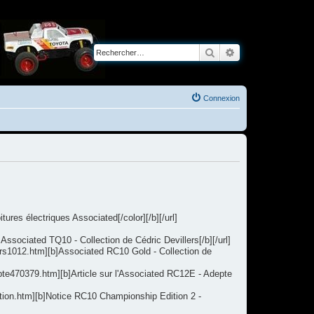
Rechercher
Recherche avancé
Connexion
res électriques Associated[/color][/b][/url]
ssociated TQ10 - Collection de Cédric Devillers[/b][/url]
lers1012.htm][b]Associated RC10 Gold - Collection de
te470379.htm][b]Article sur l'Associated RC12E - Adepte
tion.htm][b]Notice RC10 Championship Edition 2 -