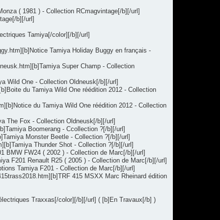
nza ( 1981 ) - Collection RCmagvintage[/b][/url]
ge[/b][/url]
triques Tamiya[/color][/b][/url]
ggy.htm][b]Notice Tamiya Holiday Buggy en français -
dneusk.htm][b]Tamiya Super Champ - Collection
 Wild One - Collection Oldneusk[/b][/url]
b]Boite du Tamiya Wild One réédition 2012 - Collection
m][b]Notice du Tamiya Wild One réédition 2012 - Collection
 The Fox - Collection Oldneusk[/b][/url]
Tamiya Boomerang - Ccollection ?[/b][/url]
amiya Monster Beetle - Collection ?[/b][/url]
b]Tamiya Thunder Shot - Collection ?[/b][/url]
 BMW FW24 ( 2002 ) - Collection de Marc[/b][/url]
a F201 Renault R25 ( 2005 ) - Collection de Marc[/b][/url]
ions Tamiya F201 - Collection de Marc[/b][/url]
rf415trass2018.htm][b]TRF 415 MSXX Marc Rheinard édition
triques Traxxas[/color][/b][/url] ( [b]En Travaux[/b] )