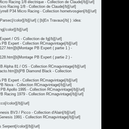
ro Racing 1/8 électrique - Collection de Claude[/b][/url]
o Racing 1/8 - Collection de Claude[/b][/url]
rrell P34 Micro Racing - Collection hornetvosgien[/b][/url]
ec[/color][/b][/url] ( [b]En Travaux[/b] ) :idea:
/color][/b][/url]
ert / OS - Collection de fg[/b][/url]
 PB Expert - Collection RCmagvintage[/b][/url]
27.htm][b]Montage PB Expert ( partie 1 ) -
28.htm][b]Montage PB Expert ( partie 2 ) -
B Alpha 81 / OS - Collection RCmagvintage[/b][/url]
acto.htm][b]PB Diamond Black - Collection
 PB Expert - Collection RCmagvintage[/b][/url]
B Nova - Collection RCmagvintage[/b][/url]
PB Apollo 1995 - Collection RCmagvintage[/b][/url]
 Racing 1979 - Collection RCmagvintage[/b][/url]
[/color][/b][/url]
is BV3 / Picco - Collection d'Alain[/b][/url]
enesis 1991 - Collection RCmagvintage[/b][/url]
erpent[/color][/b][/url]