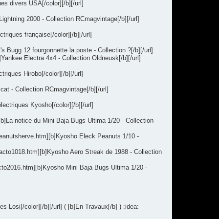
s divers USA[/color][/b][/url]
ightning 2000 - Collection RCmagvintage[/b][/url]
iques française[/color][/b][/url]
Bugg 12 fourgonnette la poste - Collection ?[/b][/url]
Yankee Electra 4x4 - Collection Oldneusk[/b][/url]
iques Hirobo[/color][/b][/url]
at - Collection RCmagvintage[/b][/url]
ctriques Kyosho[/color][/b][/url]
b]La notice du Mini Baja Bugs Ultima 1/20 - Collection
peanutsherve.htm][b]Kyosho Eleck Peanuts 1/10 -
racto1018.htm][b]Kyosho Aero Streak de 1988 - Collection
acto2016.htm][b]Kyosho Mini Baja Bugs Ultima 1/20 -
osi[/color][/b][/url] ( [b]En Travaux[/b] ) :idea: