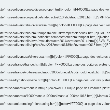
ste/musee/diverseurope/diverseurope.htm][b][color=#FF0000]La page des voitur
ste/musee/diverseurope/slide/slidetracto2013/slidetracto2013.htm][b]SMP Raci
e/musee/diversitalie/diversitalie.htm][b][color=#FF0000]La page des voitures pi
iste/musee/diversitalie/hmi/tempestoldneusk/tempestolsneusk.htm][b]HMI Temp
iste/musee/diversitalie/hmi/noticehmitempest/noticehmitempest.htm][b]Notice 
iste/musee/diversitalie/svm/evolutiontracto2014/evotracto2014.htm][b]SVM Evo
piste/musee/diversitalie/bp/bpr2evo2012tracto0618/bp2evotracto0618.htm][b]
ste/musee/diversusa/diversusa.htm][b][color=#FF0000]La page des voitures piste
ste/musee/france/france.htm][b][color=#FF0000]La page des voitures pistes div
piste/musee/france/voitures/sodimotfg3000oldneusk/sodimooldneusk.htm][b]So
ste/musee/kyosho/kyosho.htm][b][color=#FF0000]La page des voitures pistes Kyo
iste/musee/mantua/mantua.htm][b][color=#FF0000]La page des voitures pistes M
piste/musee/mantua/1000/mantua1000rod/mantua1000rod1018.htm][b]Mantua Car 
ste/musee/microracing/microracing.htm][b][color=#FF0000]La page des voitures