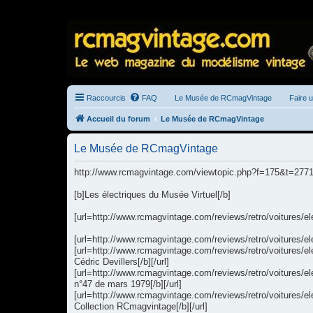
Raccourcis
FAQ
Le Musée de RCmagVintage
Faire 
Accueil du forum
Le Musée de RCmagVintage
Le Musée de RCmagVintage
http://www.rcmagvintage.com/viewtopic.php?f=175&t=277
[b]Les électriques du Musée Virtuel[/b]
[url=http://www.rcmagvintage.com/reviews/retro/voitures/el
[url=http://www.rcmagvintage.com/reviews/retro/voitures/el
[url=http://www.rcmagvintage.com/reviews/retro/voitures/el
Cédric Devillers[/b][/url]
[url=http://www.rcmagvintage.com/reviews/retro/voitures/
n°47 de mars 1979[/b][/url]
[url=http://www.rcmagvintage.com/reviews/retro/voitures/
Collection RCmagvintage[/b][/url]