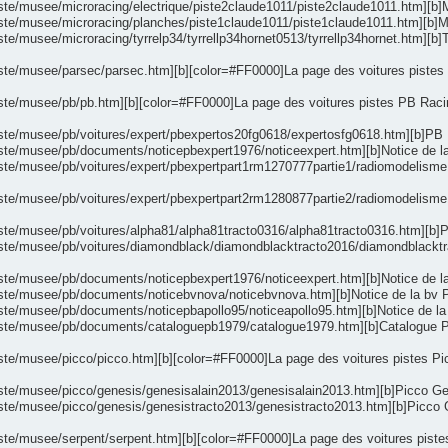
ste/musee/microracing/electrique/piste2claude1011/piste2claude1011.htm][b]Mic
ste/musee/microracing/planches/piste1claude1011/piste1claude1011.htm][b]Micr
te/musee/microracing/tyrrelp34/tyrrellp34hornet0513/tyrrellp34hornet.htm][b]Ty
ste/musee/parsec/parsec.htm][b][color=#FF0000]La page des voitures pistes Pars
ste/musee/pb/pb.htm][b][color=#FF0000]La page des voitures pistes PB Racing[
ste/musee/pb/voitures/expert/pbexpertos20fg0618/expertosfg0618.htm][b]PB Exp
iste/musee/pb/documents/noticepbexpert1976/noticeexpert.htm][b]Notice de la
iste/musee/pb/voitures/expert/pbexpertpart1rm1270777partie1/radiomodelisme1
iste/musee/pb/voitures/expert/pbexpertpart2rm1280877partie2/radiomodelisme1
iste/musee/pb/voitures/alpha81/alpha81tracto0316/alpha81tracto0316.htm][b]P
piste/musee/pb/voitures/diamondblack/diamondblacktracto2016/diamondblacktr
iste/musee/pb/documents/noticepbexpert1976/noticeexpert.htm][b]Notice de la
piste/musee/pb/documents/noticebvnova/noticebvnova.htm][b]Notice de la bv P
iste/musee/pb/documents/noticepbapollo95/noticeapollo95.htm][b]Notice de la 
piste/musee/pb/documents/cataloguepb1979/catalogue1979.htm][b]Catalogue PB
ste/musee/picco/picco.htm][b][color=#FF0000]La page des voitures pistes Picco
ste/musee/picco/genesis/genesisalain2013/genesisalain2013.htm][b]Picco Genes
iste/musee/picco/genesis/genesistracto2013/genesistracto2013.htm][b]Picco G
ste/musee/serpent/serpent.htm][b][color=#FF0000]La page des voitures pistes S