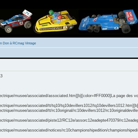
un Don à RCmag Vintage
13
ectrique/musee/associated/associated.htm][b][color=#FF0000]La page des voitu
ectrique/musee/associated/tt/tq10/tq10devillers1012/tq10devillers1012.htm][b]A
ectrique/musee/associated/tt/rc10original/rc10devillers1012/rc10originaldevil
electrique/musee/associated/piste12/RC12e/assorc12eadepte470379/rc12eadep
electrique/musee/associated/notices/rc10championshipedition/championshipedi