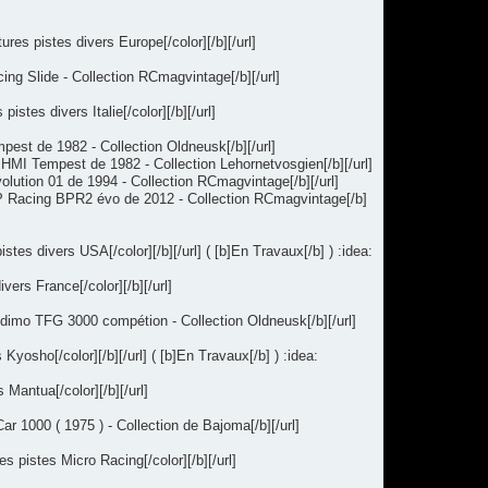
es pistes divers Europe[/color][/b][/url]
ng Slide - Collection RCmagvintage[/b][/url]
stes divers Italie[/color][/b][/url]
est de 1982 - Collection Oldneusk[/b][/url]
HMI Tempest de 1982 - Collection Lehornetvosgien[/b][/url]
lution 01 de 1994 - Collection RCmagvintage[/b][/url]
BP Racing BPR2 évo de 2012 - Collection RCmagvintage[/b]
s divers USA[/color][/b][/url] ( [b]En Travaux[/b] ) :idea:
ers France[/color][/b][/url]
dimo TFG 3000 compétion - Collection Oldneusk[/b][/url]
sho[/color][/b][/url] ( [b]En Travaux[/b] ) :idea:
antua[/color][/b][/url]
1000 ( 1975 ) - Collection de Bajoma[/b][/url]
 pistes Micro Racing[/color][/b][/url]