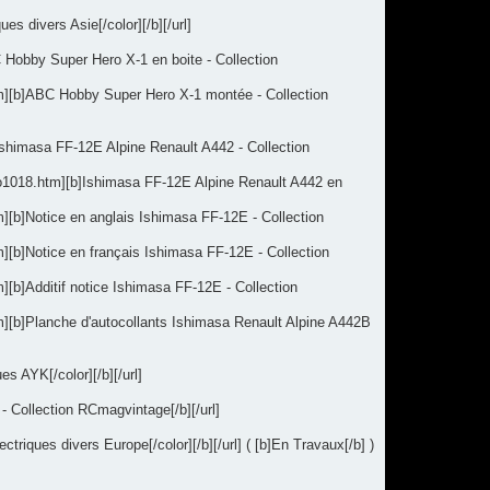
s divers Asie[/color][/b][/url]
 Hobby Super Hero X-1 en boite - Collection
m][b]ABC Hobby Super Hero X-1 montée - Collection
Ishimasa FF-12E Alpine Renault A442 - Collection
cto1018.htm][b]Ishimasa FF-12E Alpine Renault A442 en
][b]Notice en anglais Ishimasa FF-12E - Collection
[b]Notice en français Ishimasa FF-12E - Collection
[b]Additif notice Ishimasa FF-12E - Collection
][b]Planche d'autocollants Ishimasa Renault Alpine A442B
s AYK[/color][/b][/url]
 Collection RCmagvintage[/b][/url]
iques divers Europe[/color][/b][/url] ( [b]En Travaux[/b] )