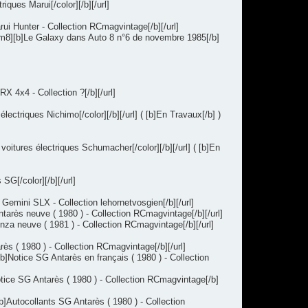
ques Marui[/color][/b][/url]
ui Hunter - Collection RCmagvintage[/b][/url]
tm8][b]Le Galaxy dans Auto 8 n°6 de novembre 1985[/b]
]
4x4 - Collection ?[/b][/url]
ctriques Nichimo[/color][/b][/url] ( [b]En Travaux[/b] )
tures électriques Schumacher[/color][/b][/url] ( [b]En
G[/color][/b][/url]
emini SLX - Collection lehornetvosgien[/b][/url]
arès neuve ( 1980 ) - Collection RCmagvintage[/b][/url]
a neuve ( 1981 ) - Collection RCmagvintage[/b][/url]
ès ( 1980 ) - Collection RCmagvintage[/b][/url]
]Notice SG Antarès en français ( 1980 ) - Collection
tice SG Antarès ( 1980 ) - Collection RCmagvintage[/b]
]Autocollants SG Antarès ( 1980 ) - Collection