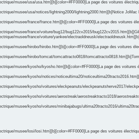
ectrique/musee/usa/usa.htm][b][color=#FF0000]La page des voitures électrique
ectrique/musee/usa/notices/lightning2000/lightning2000.htm][b]Notice JoMac L
ctrique/musee/france/france.htm][b][color=#FF0000]La page des voitures électr
ectrique/musee/france/voiture/bug12/bug122cv2015/bug122cv2015.htm][b]]Gil's 
ectrique/musee/france/voiture/yankee/electraoldneusk/electraoldneusk.htm][b]
ctrique/musee/hirobo/hirobo.htm][b][color=#FF0000]La page des voitures électr
lectrique/musee/hirobo/tomcat/tomcattracto0818/tomcattracto0818.htm][b]Tomc
lectrique/musee/kyosho/kyosho.htm][b][color=#FF0000]La page des voitures éle
lectrique/musee/kyosho/notices/noticeultima20/noticeultima20tracto2016.htm][
electrique/musee/kyosho/voitures/eleckpeanuts/eleckpeanutsherve2017/eleck
lectrique/musee/kyosho/voitures/aerostreak/aerostreaktracto1018/aerostreakt
lectrique/musee/kyosho/voitures/minibajabugs/ultima20tracto2016/ultima20tr
trique/musee/losi/losi.htm][b][color=#FF0000]La page des voitures électriques L