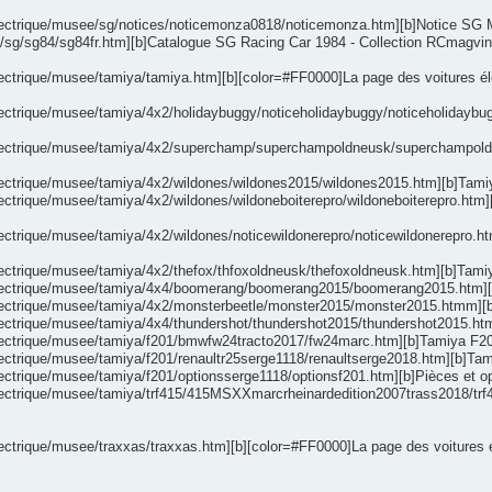
electrique/musee/sg/notices/noticemonza0818/noticemonza.htm][b]Notice SG Mo
/sg/sg84/sg84fr.htm][b]Catalogue SG Racing Car 1984 - Collection RCmagvinta
ectrique/musee/tamiya/tamiya.htm][b][color=#FF0000]La page des voitures élec
lectrique/musee/tamiya/4x2/holidaybuggy/noticeholidaybuggy/noticeholidaybu
s/electrique/musee/tamiya/4x2/superchamp/superchampoldneusk/superchampol
lectrique/musee/tamiya/4x2/wildones/wildones2015/wildones2015.htm][b]Tamiya
ectrique/musee/tamiya/4x2/wildones/wildoneboiterepro/wildoneboiterepro.htm][
lectrique/musee/tamiya/4x2/wildones/noticewildonerepro/noticewildonerepro.ht
lectrique/musee/tamiya/4x2/thefox/thfoxoldneusk/thefoxoldneusk.htm][b]Tamiya
/electrique/musee/tamiya/4x4/boomerang/boomerang2015/boomerang2015.htm][b]
lectrique/musee/tamiya/4x2/monsterbeetle/monster2015/monster2015.htmm][b]T
lectrique/musee/tamiya/4x4/thundershot/thundershot2015/thundershot2015.htm][
electrique/musee/tamiya/f201/bmwfw24tracto2017/fw24marc.htm][b]Tamiya F201
ectrique/musee/tamiya/f201/renaultr25serge1118/renaultserge2018.htm][b]Tamiy
ectrique/musee/tamiya/f201/optionsserge1118/optionsf201.htm][b]Pièces et opt
/electrique/musee/tamiya/trf415/415MSXXmarcrheinardedition2007trass2018/t
ctrique/musee/traxxas/traxxas.htm][b][color=#FF0000]La page des voitures élec