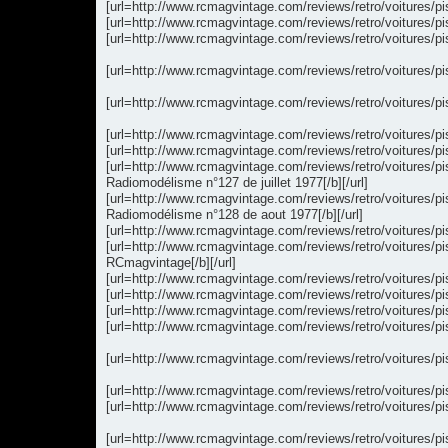
[url=http://www.rcmagvintage.com/reviews/retro/voitures/pi
[url=http://www.rcmagvintage.com/reviews/retro/voitures/pi
[url=http://www.rcmagvintage.com/reviews/retro/voitures/pis
[url=http://www.rcmagvintage.com/reviews/retro/voitures/pi
[url=http://www.rcmagvintage.com/reviews/retro/voitures/pi
[url=http://www.rcmagvintage.com/reviews/retro/voitures/pi
[url=http://www.rcmagvintage.com/reviews/retro/voitures/p
[url=http://www.rcmagvintage.com/reviews/retro/voitures/p
Radiomodélisme n°127 de juillet 1977[/b][/url]
[url=http://www.rcmagvintage.com/reviews/retro/voitures/p
Radiomodélisme n°128 de aout 1977[/b][/url]
[url=http://www.rcmagvintage.com/reviews/retro/voitures/p
[url=http://www.rcmagvintage.com/reviews/retro/voitures/
RCmagvintage[/b][/url]
[url=http://www.rcmagvintage.com/reviews/retro/voitures/p
[url=http://www.rcmagvintage.com/reviews/retro/voitures/
[url=http://www.rcmagvintage.com/reviews/retro/voitures/p
[url=http://www.rcmagvintage.com/reviews/retro/voitures/
[url=http://www.rcmagvintage.com/reviews/retro/voitures/pi
[url=http://www.rcmagvintage.com/reviews/retro/voitures/pi
[url=http://www.rcmagvintage.com/reviews/retro/voitures/p
[url=http://www.rcmagvintage.com/reviews/retro/voitures/pi