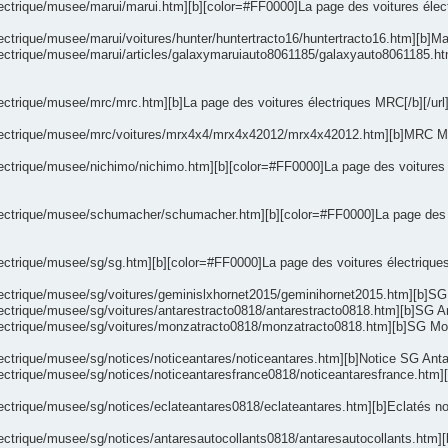
ectrique/musee/marui/marui.htm][b][color=#FF0000]La page des voitures électri
ectrique/musee/marui/voitures/hunter/huntertracto16/huntertracto16.htm][b]Mar
electrique/musee/marui/articles/galaxymaruiauto8061185/galaxyauto8061185.h
lectrique/musee/mrc/mrc.htm][b]La page des voitures électriques MRC[/b][/url
electrique/musee/mrc/voitures/mrx4x4/mrx4x42012/mrx4x42012.htm][b]MRC MRX 
ectrique/musee/nichimo/nichimo.htm][b][color=#FF0000]La page des voitures éle
lectrique/musee/schumacher/schumacher.htm][b][color=#FF0000]La page des voi
ectrique/musee/sg/sg.htm][b][color=#FF0000]La page des voitures électriques S
lectrique/musee/sg/voitures/geminislxhornet2015/geminihornet2015.htm][b]SG G
ectrique/musee/sg/voitures/antarestracto0818/antarestracto0818.htm][b]SG Ant
electrique/musee/sg/voitures/monzatracto0818/monzatracto0818.htm][b]SG Monz
ectrique/musee/sg/notices/noticeantares/noticeantares.htm][b]Notice SG Antar
ectrique/musee/sg/notices/noticeantaresfrance0818/noticeantaresfrance.htm][b
lectrique/musee/sg/notices/eclateantares0818/eclateantares.htm][b]Eclatés no
ectrique/musee/sg/notices/antaresautocollants0818/antaresautocollants.htm][b