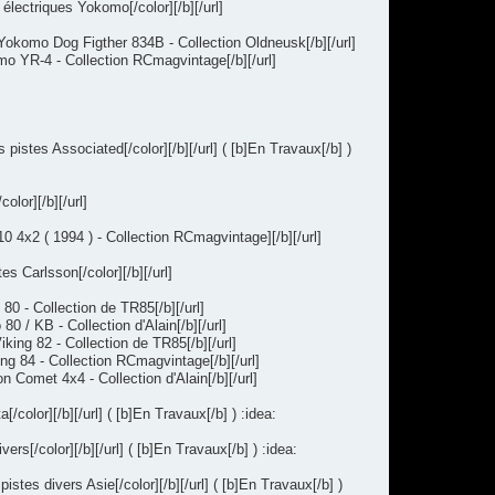
ectriques Yokomo[/color][/b][/url]
komo Dog Figther 834B - Collection Oldneusk[/b][/url]
o YR-4 - Collection RCmagvintage[/b][/url]
stes Associated[/color][/b][/url] ( [b]En Travaux[/b] )
lor][/b][/url]
4x2 ( 1994 ) - Collection RCmagvintage][/b][/url]
 Carlsson[/color][/b][/url]
0 - Collection de TR85[/b][/url]
 / KB - Collection d'Alain[/b][/url]
ing 82 - Collection de TR85[/b][/url]
ng 84 - Collection RCmagvintage[/b][/url]
Comet 4x4 - Collection d'Alain[/b][/url]
olor][/b][/url] ( [b]En Travaux[/b] ) :idea:
[/color][/b][/url] ( [b]En Travaux[/b] ) :idea:
es divers Asie[/color][/b][/url] ( [b]En Travaux[/b] )