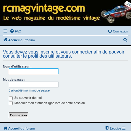
FAQ
Connexion
R
Accueil du forum
e
Vous devez vous inscrire et vous connecter afin de pouvoir
c
consulter le profil des utilisateurs.
h
Nom d’utilisateur :
e
r
Mot de passe :
c
h
J’ai oublié mon mot de passe
e
Se souvenir de moi
Masquer mon statut en ligne lors de cette session
r
Accueil du forum
L’équipe