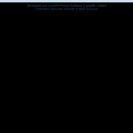
Développé par
phpBB
® Forum Software © phpBB Limited
Traduction française officielle
©
Maël Soucaze