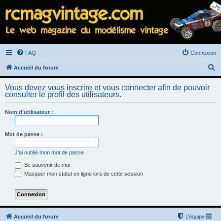
FAQ
Connexion
R
Accueil du forum
e
Vous devez vous inscrire et vous connecter afin de pouvoir
c
consulter le profil des utilisateurs.
h
Nom d’utilisateur :
e
r
Mot de passe :
c
h
J’ai oublié mon mot de passe
e
Se souvenir de moi
Masquer mon statut en ligne lors de cette session
r
Accueil du forum
L’équipe