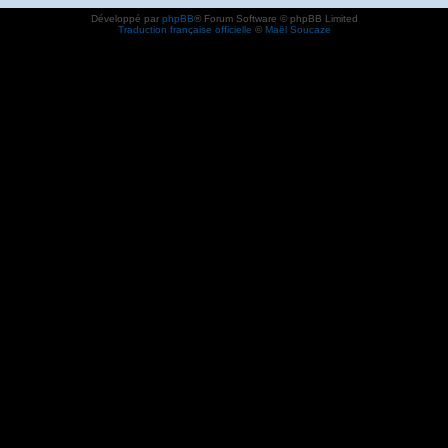
Développé par
phpBB
® Forum Software © phpBB Limited
Traduction française officielle
©
Maël Soucaze