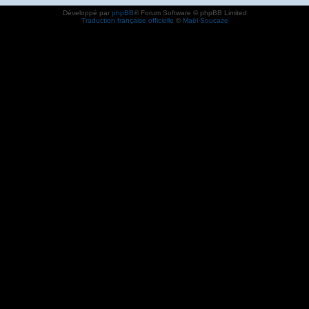
Développé par
phpBB
® Forum Software © phpBB Limited
Traduction française officielle
©
Maël Soucaze