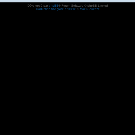
Développé par
phpBB
® Forum Software © phpBB Limited
Traduction française officielle
©
Maël Soucaze