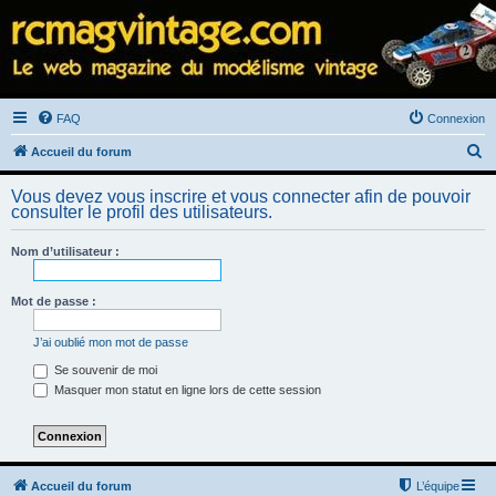
FAQ
Connexion
R
Accueil du forum
e
Vous devez vous inscrire et vous connecter afin de pouvoir
c
consulter le profil des utilisateurs.
h
Nom d’utilisateur :
e
r
Mot de passe :
c
h
J’ai oublié mon mot de passe
e
Se souvenir de moi
Masquer mon statut en ligne lors de cette session
r
Accueil du forum
L’équipe