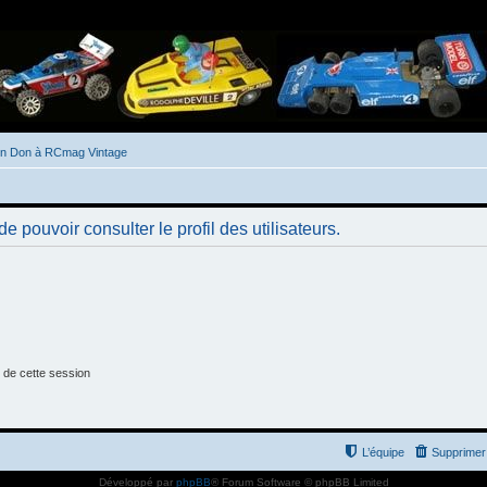
un Don à RCmag Vintage
 pouvoir consulter le profil des utilisateurs.
 de cette session
L’équipe
Supprimer 
Développé par
phpBB
® Forum Software © phpBB Limited