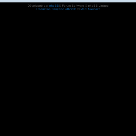
Développé par
phpBB
® Forum Software © phpBB Limited
Traduction française officielle
©
Maël Soucaze