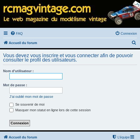
FAQ
Connexion
R
Accueil du forum
e
Vous devez vous inscrire et vous connecter afin de pouvoir
c
consulter le profil des utilisateurs.
h
Nom d’utilisateur :
e
r
Mot de passe :
c
h
J’ai oublié mon mot de passe
e
Se souvenir de moi
Masquer mon statut en ligne lors de cette session
r
Accueil du forum
L’équipe