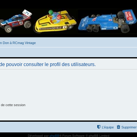
un Don à RCmag Vintage
 pouvoir consulter le profil des utilisateurs.
 de cette session
L’équipe
Supprimer 
Développé par
phpBB
® Forum Software © phpBB Limited