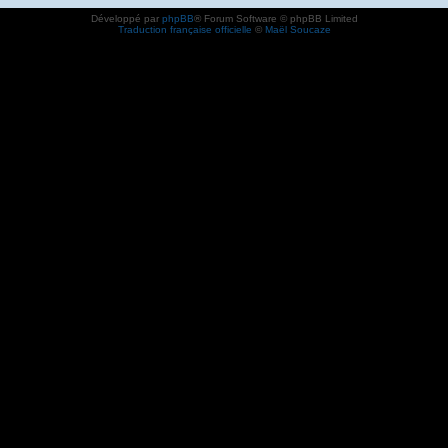
Développé par
phpBB
® Forum Software © phpBB Limited
Traduction française officielle
©
Maël Soucaze