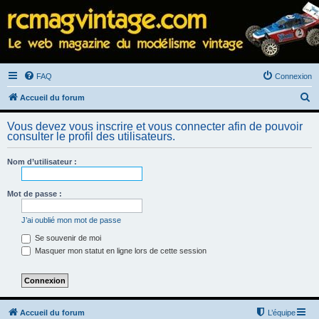
FAQ
Connexion
R
Accueil du forum
e
Vous devez vous inscrire et vous connecter afin de pouvoir
c
consulter le profil des utilisateurs.
h
Nom d’utilisateur :
e
r
Mot de passe :
c
h
J’ai oublié mon mot de passe
e
Se souvenir de moi
Masquer mon statut en ligne lors de cette session
r
Accueil du forum
L’équipe