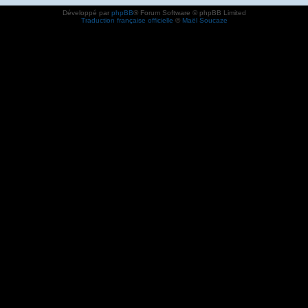
Développé par
phpBB
® Forum Software © phpBB Limited
Traduction française officielle
©
Maël Soucaze