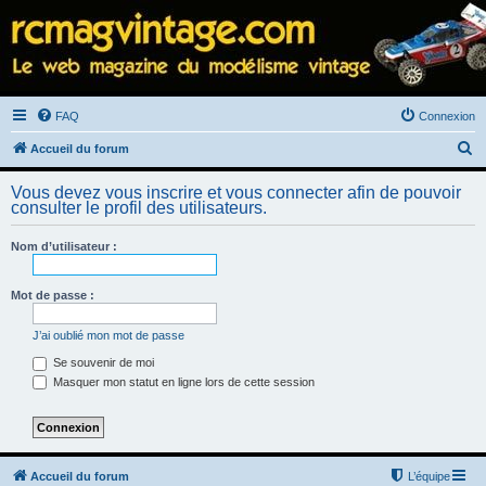
FAQ
Connexion
R
Accueil du forum
e
Vous devez vous inscrire et vous connecter afin de pouvoir
c
consulter le profil des utilisateurs.
h
Nom d’utilisateur :
e
r
Mot de passe :
c
h
J’ai oublié mon mot de passe
e
Se souvenir de moi
Masquer mon statut en ligne lors de cette session
r
Accueil du forum
L’équipe