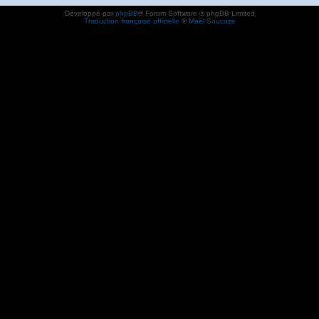
Développé par
phpBB
® Forum Software © phpBB Limited
Traduction française officielle
©
Maël Soucaze