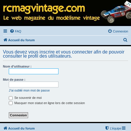
FAQ
Connexion
R
Accueil du forum
e
Vous devez vous inscrire et vous connecter afin de pouvoir
c
consulter le profil des utilisateurs.
h
Nom d’utilisateur :
e
r
Mot de passe :
c
h
J’ai oublié mon mot de passe
e
Se souvenir de moi
Masquer mon statut en ligne lors de cette session
r
Accueil du forum
L’équipe