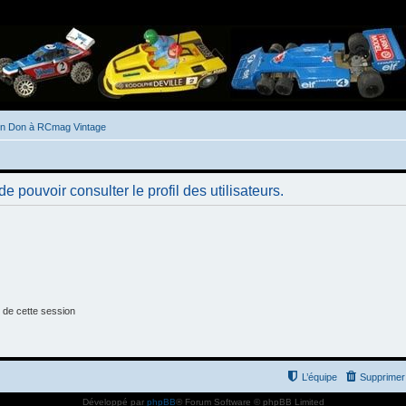
un Don à RCmag Vintage
 pouvoir consulter le profil des utilisateurs.
 de cette session
L’équipe
Supprimer 
Développé par
phpBB
® Forum Software © phpBB Limited