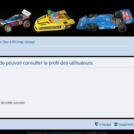
un Don à RCmag Vintage
 pouvoir consulter le profil des utilisateurs.
 de cette session
L’équipe
Supprimer 
Développé par
phpBB
® Forum Software © phpBB Limited