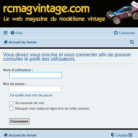
FAQ
Connexion
R
Accueil du forum
e
Vous devez vous inscrire et vous connecter afin de pouvoir
c
consulter le profil des utilisateurs.
h
Nom d’utilisateur :
e
r
Mot de passe :
c
h
J’ai oublié mon mot de passe
e
Se souvenir de moi
Masquer mon statut en ligne lors de cette session
r
Accueil du forum
L’équipe