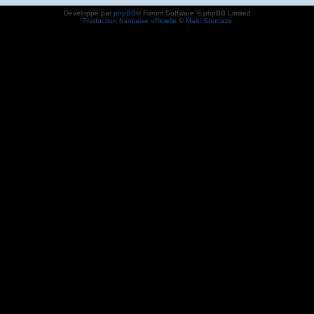
Développé par
phpBB
® Forum Software © phpBB Limited
Traduction française officielle
©
Maël Soucaze