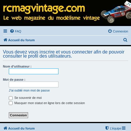
FAQ
Connexion
R
Accueil du forum
e
Vous devez vous inscrire et vous connecter afin de pouvoir
c
consulter le profil des utilisateurs.
h
Nom d’utilisateur :
e
r
Mot de passe :
c
h
J’ai oublié mon mot de passe
e
Se souvenir de moi
Masquer mon statut en ligne lors de cette session
r
Accueil du forum
L’équipe