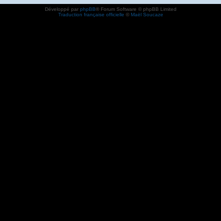
Développé par
phpBB
® Forum Software © phpBB Limited
Traduction française officielle
©
Maël Soucaze