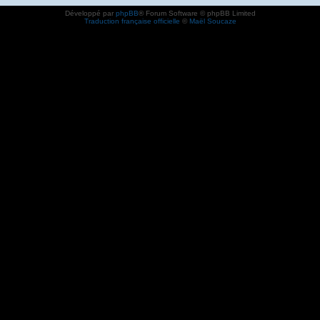
Développé par
phpBB
® Forum Software © phpBB Limited
Traduction française officielle
©
Maël Soucaze