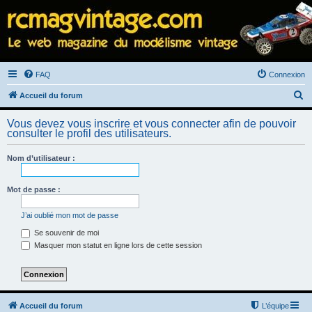
FAQ
Connexion
R
Accueil du forum
e
Vous devez vous inscrire et vous connecter afin de pouvoir
c
consulter le profil des utilisateurs.
h
Nom d’utilisateur :
e
r
Mot de passe :
c
h
J’ai oublié mon mot de passe
e
Se souvenir de moi
Masquer mon statut en ligne lors de cette session
r
Accueil du forum
L’équipe