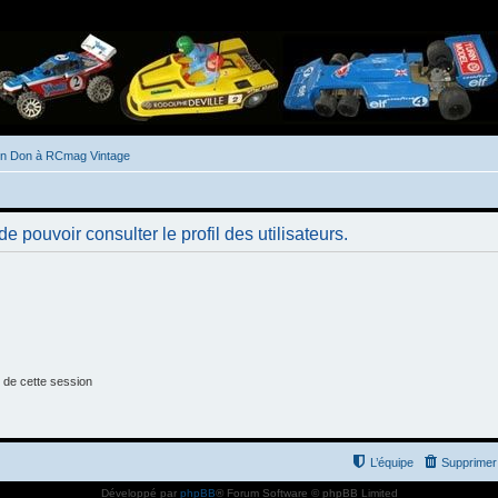
un Don à RCmag Vintage
 pouvoir consulter le profil des utilisateurs.
 de cette session
L’équipe
Supprimer 
Développé par
phpBB
® Forum Software © phpBB Limited