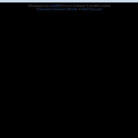
Développé par
phpBB
® Forum Software © phpBB Limited
Traduction française officielle
©
Maël Soucaze