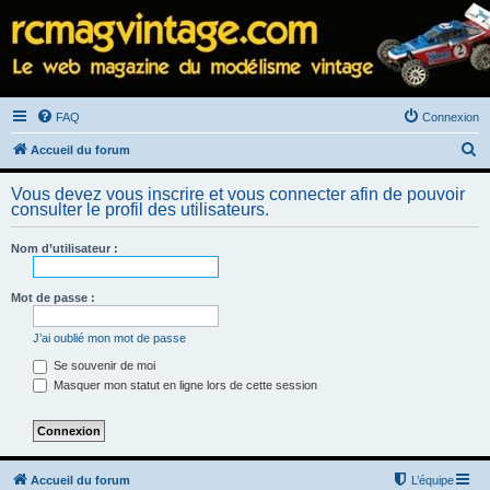
FAQ
Connexion
R
Accueil du forum
e
Vous devez vous inscrire et vous connecter afin de pouvoir
c
consulter le profil des utilisateurs.
h
Nom d’utilisateur :
e
r
Mot de passe :
c
h
J’ai oublié mon mot de passe
e
Se souvenir de moi
Masquer mon statut en ligne lors de cette session
r
Accueil du forum
L’équipe