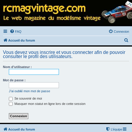
FAQ
Connexion
R
Accueil du forum
e
Vous devez vous inscrire et vous connecter afin de pouvoir
c
consulter le profil des utilisateurs.
h
Nom d’utilisateur :
e
r
Mot de passe :
c
h
J’ai oublié mon mot de passe
e
Se souvenir de moi
Masquer mon statut en ligne lors de cette session
r
Accueil du forum
L’équipe