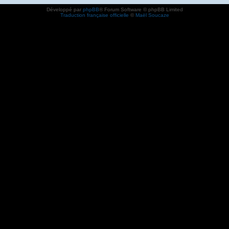
Développé par
phpBB
® Forum Software © phpBB Limited
Traduction française officielle
©
Maël Soucaze