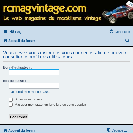
FAQ
Connexion
R
Accueil du forum
e
Vous devez vous inscrire et vous connecter afin de pouvoir
c
consulter le profil des utilisateurs.
h
Nom d’utilisateur :
e
r
Mot de passe :
c
h
J’ai oublié mon mot de passe
e
Se souvenir de moi
Masquer mon statut en ligne lors de cette session
r
Accueil du forum
L’équipe