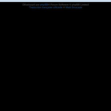
Développé par
phpBB
® Forum Software © phpBB Limited
Traduction française officielle
©
Maël Soucaze