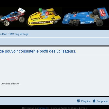
un Don à RCmag Vintage
 pouvoir consulter le profil des utilisateurs.
 de cette session
L’équipe
Supprimer 
Développé par
phpBB
® Forum Software © phpBB Limited