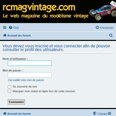
FAQ
Connexion
R
Accueil du forum
e
Vous devez vous inscrire et vous connecter afin de pouvoir
c
consulter le profil des utilisateurs.
h
Nom d’utilisateur :
e
r
Mot de passe :
c
h
J’ai oublié mon mot de passe
e
Se souvenir de moi
Masquer mon statut en ligne lors de cette session
r
Accueil du forum
L’équipe