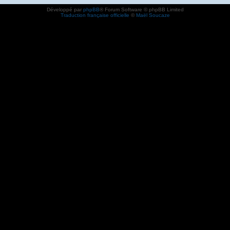
Développé par
phpBB
® Forum Software © phpBB Limited
Traduction française officielle
©
Maël Soucaze