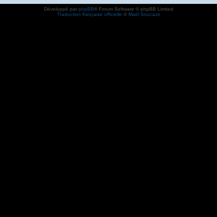
Développé par
phpBB
® Forum Software © phpBB Limited
Traduction française officielle
©
Maël Soucaze