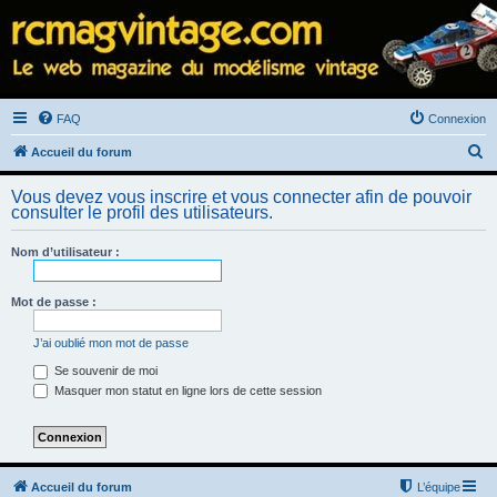
FAQ
Connexion
R
Accueil du forum
e
Vous devez vous inscrire et vous connecter afin de pouvoir
c
consulter le profil des utilisateurs.
h
Nom d’utilisateur :
e
r
Mot de passe :
c
h
J’ai oublié mon mot de passe
e
Se souvenir de moi
Masquer mon statut en ligne lors de cette session
r
Accueil du forum
L’équipe