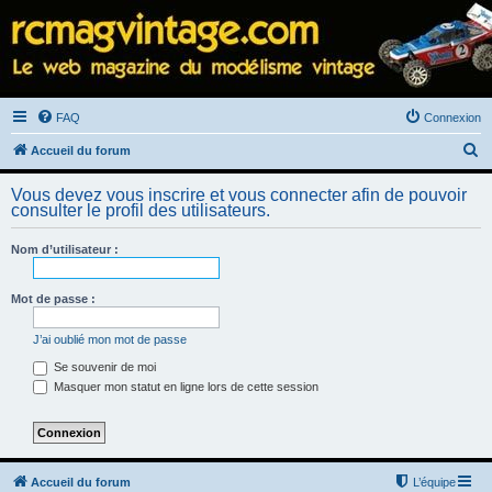
FAQ
Connexion
R
Accueil du forum
e
Vous devez vous inscrire et vous connecter afin de pouvoir
c
consulter le profil des utilisateurs.
h
Nom d’utilisateur :
e
r
Mot de passe :
c
h
J’ai oublié mon mot de passe
e
Se souvenir de moi
Masquer mon statut en ligne lors de cette session
r
Accueil du forum
L’équipe