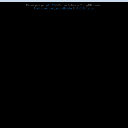
Développé par
phpBB
® Forum Software © phpBB Limited
Traduction française officielle
©
Maël Soucaze