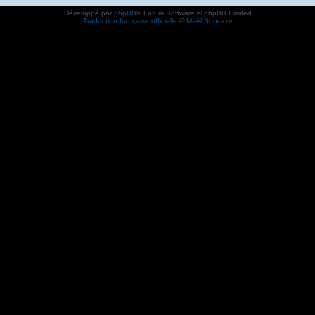
Développé par
phpBB
® Forum Software © phpBB Limited
Traduction française officielle
©
Maël Soucaze