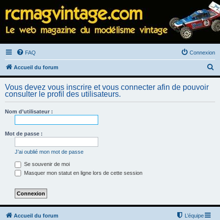
FAQ
Connexion
R
Accueil du forum
e
Vous devez vous inscrire et vous connecter afin de pouvoir
c
consulter le profil des utilisateurs.
h
Nom d’utilisateur :
e
r
Mot de passe :
c
h
J’ai oublié mon mot de passe
e
Se souvenir de moi
Masquer mon statut en ligne lors de cette session
r
Accueil du forum
L’équipe