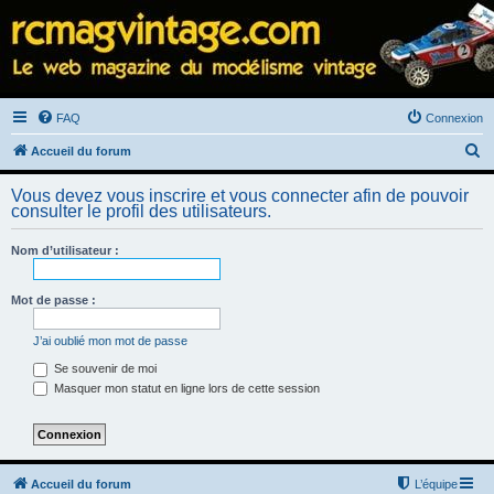
FAQ
Connexion
R
Accueil du forum
e
Vous devez vous inscrire et vous connecter afin de pouvoir
c
consulter le profil des utilisateurs.
h
Nom d’utilisateur :
e
r
Mot de passe :
c
h
J’ai oublié mon mot de passe
e
Se souvenir de moi
Masquer mon statut en ligne lors de cette session
r
Accueil du forum
L’équipe