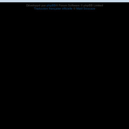
Développé par
phpBB
® Forum Software © phpBB Limited
Traduction française officielle
©
Maël Soucaze