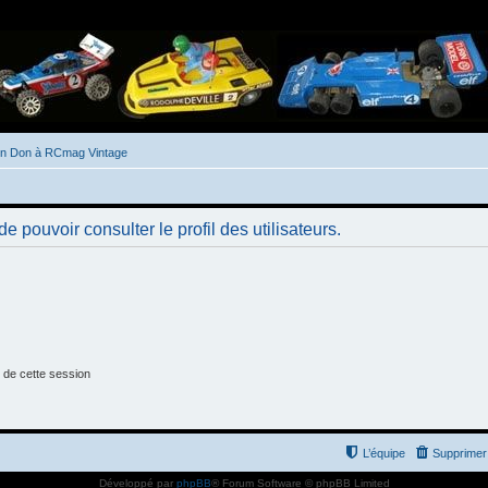
un Don à RCmag Vintage
 pouvoir consulter le profil des utilisateurs.
 de cette session
L’équipe
Supprimer 
Développé par
phpBB
® Forum Software © phpBB Limited