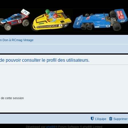
un Don à RCmag Vintage
 pouvoir consulter le profil des utilisateurs.
 de cette session
L’équipe
Supprimer 
Développé par
phpBB
® Forum Software © phpBB Limited