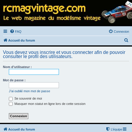
FAQ
Connexion
R
Accueil du forum
e
Vous devez vous inscrire et vous connecter afin de pouvoir
c
consulter le profil des utilisateurs.
h
Nom d’utilisateur :
e
r
Mot de passe :
c
h
J’ai oublié mon mot de passe
e
Se souvenir de moi
Masquer mon statut en ligne lors de cette session
r
Accueil du forum
L’équipe