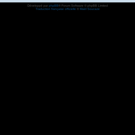
Développé par
phpBB
® Forum Software © phpBB Limited
Traduction française officielle
©
Maël Soucaze