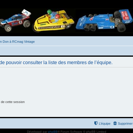
un Don à RCmag Vintage
de pouvoir consulter la liste des membres de l’équipe.
 de cette session
L’équipe
Supprimer 
Développé par
phpBB
® Forum Software © phpBB Limited