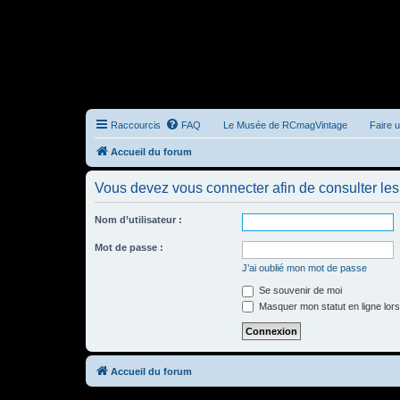
Raccourcis
FAQ
Le Musée de RCmagVintage
Faire 
Accueil du forum
Vous devez vous connecter afin de consulter les 
Nom d’utilisateur :
Mot de passe :
J’ai oublié mon mot de passe
Se souvenir de moi
Masquer mon statut en ligne lors
Accueil du forum