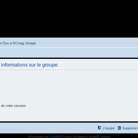
un Don à RCmag Vintage
informations sur le groupe.
 de cette session
L’équipe
Supprimer 
Développé par
phpBB
® Forum Software © phpBB Limited