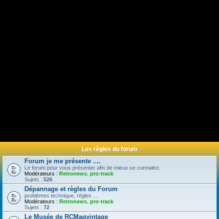
Les règles du forum
Forum je me présente ....
Le forum pour vous présenter afin de mieux se connaitre.
Modérateurs :
Retronews
,
pro-track
Sujets :
526
Dépannage et règles du Forum
problèmes technique, règles ....
Modérateurs :
Retronews
,
pro-track
Sujets :
72
Le Musée de RCMagvintage