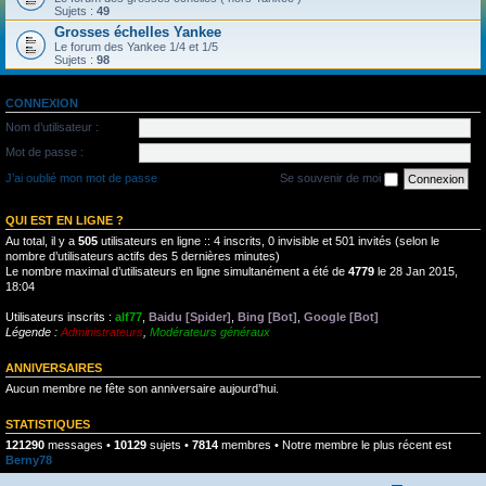
Sujets :
49
Grosses échelles Yankee
Le forum des Yankee 1/4 et 1/5
Sujets :
98
CONNEXION
Nom d’utilisateur :
Mot de passe :
J’ai oublié mon mot de passe
Se souvenir de moi
QUI EST EN LIGNE ?
Au total, il y a
505
utilisateurs en ligne :: 4 inscrits, 0 invisible et 501 invités (selon le
nombre d’utilisateurs actifs des 5 dernières minutes)
Le nombre maximal d’utilisateurs en ligne simultanément a été de
4779
le 28 Jan 2015,
18:04
Utilisateurs inscrits :
alf77
,
Baidu [Spider]
,
Bing [Bot]
,
Google [Bot]
Légende :
Administrateurs
,
Modérateurs généraux
ANNIVERSAIRES
Aucun membre ne fête son anniversaire aujourd’hui.
STATISTIQUES
121290
messages •
10129
sujets •
7814
membres • Notre membre le plus récent est
Berny78