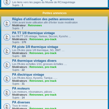
Les liens vers les pages du Musée de RCmagvintage
Sujets :
1
Petites annonces
Règles d'utilisation des petites annonces
A lire avant toute utilisation afin d'éviter toute modération
Modérateur :
Retronews
Sujets :
7
PA TT 1/8 thermique vintage
les PA TT 1/8 vintage, Yankee, Siccom, Kyosho ...
Modérateurs :
Retronews
,
pro-track
Sujets :
170
PA piste 1/8 thermique vintage
Les PA des piste 1/8 thermique, SG, BMT ....
Modérateurs :
Retronews
,
pro-track
Sujets :
116
PA thermique vintages divers
Les PA des echelles 1/10, grosses échelles ....
Modérateurs :
Retronews
,
pro-track
Sujets :
22
PA électrique vintage
Les PA des Asso, Kyosho, Tamiya ......
Modérateurs :
Retronews
,
pro-track
Sujets :
31
PA moteurs
Les moteurs, résonateurs, pièces ...
Modérateurs :
Retronews
,
pro-track
Sujets :
14
PA diverses
Tous le reste ....
Modérateurs :
Retronews
,
pro-track