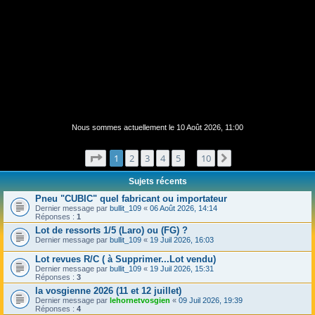
Nous sommes actuellement le 10 Août 2026, 11:00
Page
1
sur
10
1
2
3
4
5
10
Suivant
…
Sujets récents
Pneu "CUBIC" quel fabricant ou importateur
Dernier message par
bullit_109
«
06 Août 2026, 14:14
Réponses :
1
Lot de ressorts 1/5 (Laro) ou (FG) ?
Dernier message par
bullit_109
«
19 Juil 2026, 16:03
Lot revues R/C ( à Supprimer...Lot vendu)
Dernier message par
bullit_109
«
19 Juil 2026, 15:31
Réponses :
3
la vosgienne 2026 (11 et 12 juillet)
Dernier message par
lehornetvosgien
«
09 Juil 2026, 19:39
Réponses :
4