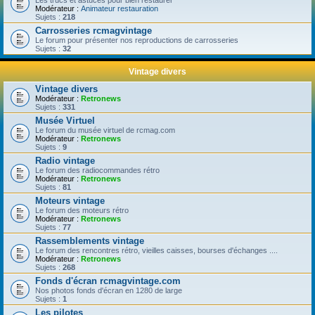
Les trucs et astuces pour bien restaurer
Modérateur :
Animateur restauration
Sujets :
218
Carrosseries rcmagvintage
Le forum pour présenter nos reproductions de carrosseries
Sujets :
32
Vintage divers
Vintage divers
Modérateur :
Retronews
Sujets :
331
Musée Virtuel
Le forum du musée virtuel de rcmag.com
Modérateur :
Retronews
Sujets :
9
Radio vintage
Le forum des radiocommandes rétro
Modérateur :
Retronews
Sujets :
81
Moteurs vintage
Le forum des moteurs rétro
Modérateur :
Retronews
Sujets :
77
Rassemblements vintage
Le forum des rencontres rétro, vieilles caisses, bourses d'échanges ....
Modérateur :
Retronews
Sujets :
268
Fonds d'écran rcmagvintage.com
Nos photos fonds d'écran en 1280 de large
Sujets :
1
Les pilotes