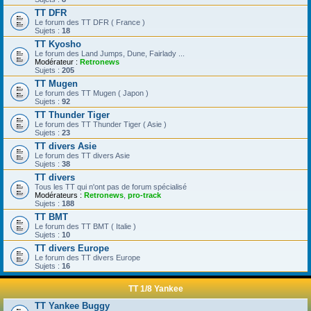
TT DFR
Le forum des TT DFR ( France )
Sujets :
18
TT Kyosho
Le forum des Land Jumps, Dune, Fairlady ...
Modérateur :
Retronews
Sujets :
205
TT Mugen
Le forum des TT Mugen ( Japon )
Sujets :
92
TT Thunder Tiger
Le forum des TT Thunder Tiger ( Asie )
Sujets :
23
TT divers Asie
Le forum des TT divers Asie
Sujets :
38
TT divers
Tous les TT qui n'ont pas de forum spécialisé
Modérateurs :
Retronews
,
pro-track
Sujets :
188
TT BMT
Le forum des TT BMT ( Italie )
Sujets :
10
TT divers Europe
Le forum des TT divers Europe
Sujets :
16
TT 1/8 Yankee
TT Yankee Buggy