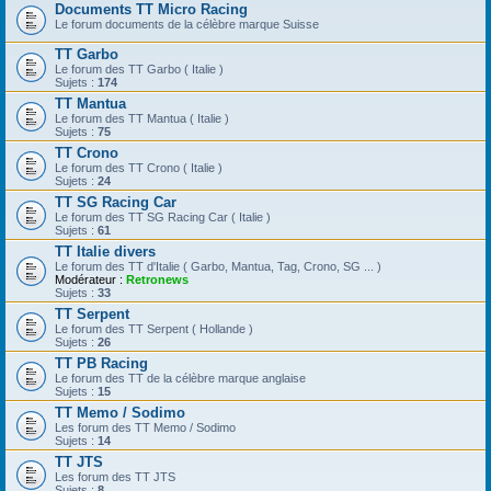
Documents TT Micro Racing
Le forum documents de la célèbre marque Suisse
TT Garbo
Le forum des TT Garbo ( Italie )
Sujets :
174
TT Mantua
Le forum des TT Mantua ( Italie )
Sujets :
75
TT Crono
Le forum des TT Crono ( Italie )
Sujets :
24
TT SG Racing Car
Le forum des TT SG Racing Car ( Italie )
Sujets :
61
TT Italie divers
Le forum des TT d'Italie ( Garbo, Mantua, Tag, Crono, SG ... )
Modérateur :
Retronews
Sujets :
33
TT Serpent
Le forum des TT Serpent ( Hollande )
Sujets :
26
TT PB Racing
Le forum des TT de la célèbre marque anglaise
Sujets :
15
TT Memo / Sodimo
Les forum des TT Memo / Sodimo
Sujets :
14
TT JTS
Les forum des TT JTS
Sujets :
8