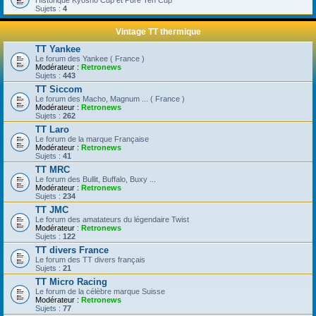
Historique Kyosho Cup et Pure Ten Cup
Sujets :
4
Vintage TT thermique
TT Yankee
Le forum des Yankee ( France )
Modérateur :
Retronews
Sujets :
443
TT Siccom
Le forum des Macho, Magnum ... ( France )
Modérateur :
Retronews
Sujets :
262
TT Laro
Le forum de la marque Française
Modérateur :
Retronews
Sujets :
41
TT MRC
Le forum des Bullit, Buffalo, Buxy ...
Modérateur :
Retronews
Sujets :
234
TT JMC
Le forum des amatateurs du légendaire Twist
Modérateur :
Retronews
Sujets :
122
TT divers France
Le forum des TT divers français
Sujets :
21
TT Micro Racing
Le forum de la célèbre marque Suisse
Modérateur :
Retronews
Sujets :
77