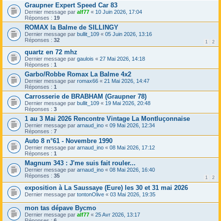
Graupner Expert Speed Car 83
Dernier message par
alf77
«
10 Juin 2026, 17:04
Réponses :
19
ROMAX la Balme de SILLINGY
Dernier message par
bullit_109
«
05 Juin 2026, 13:16
Réponses :
32
1
2
quartz en 72 mhz
Dernier message par
gaulois
«
27 Mai 2026, 14:18
Réponses :
1
Garbo/Robbe Romax La Balme 4x2
Dernier message par
romax66
«
21 Mai 2026, 14:47
Réponses :
1
Carrosserie de BRABHAM (Graupner 78)
Dernier message par
bullit_109
«
19 Mai 2026, 20:48
Réponses :
3
1 au 3 Mai 2026 Rencontre Vintage La Montluçonnaise
Dernier message par
arnaud_ino
«
09 Mai 2026, 12:34
Réponses :
7
Auto 8 n°61 - Novembre 1990
Dernier message par
arnaud_ino
«
08 Mai 2026, 17:12
Réponses :
1
Magnum 343 : J'me suis fait rouler...
Dernier message par
arnaud_ino
«
08 Mai 2026, 16:40
Réponses :
35
1
2
exposition à La Saussaye (Eure) les 30 et 31 mai 2026
Dernier message par
tontonOlive
«
03 Mai 2026, 19:35
mon tas dépave Bycmo
Dernier message par
alf77
«
25 Avr 2026, 13:17
Réponses :
6