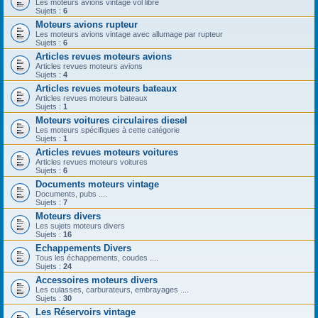
Les moteurs avions vintage vol libre
Sujets :
6
Moteurs avions rupteur
Les moteurs avions vintage avec allumage par rupteur
Sujets :
6
Articles revues moteurs avions
Articles revues moteurs avions
Sujets :
4
Articles revues moteurs bateaux
Articles revues moteurs bateaux
Sujets :
1
Moteurs voitures circulaires diesel
Les moteurs spécifiques à cette catégorie
Sujets :
1
Articles revues moteurs voitures
Articles revues moteurs voitures
Sujets :
6
Documents moteurs vintage
Documents, pubs ....
Sujets :
7
Moteurs divers
Les sujets moteurs divers
Sujets :
16
Echappements Divers
Tous les échappements, coudes ....
Sujets :
24
Accessoires moteurs divers
Les culasses, carburateurs, embrayages ....
Sujets :
30
Les Réservoirs vintage