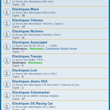
Le forum des électriques AYK rétro
Sujets :
21
Electriques Marui
Le forum des électriques Marui rétro
Sujets :
35
Electriques Yokomo
Le forum des électriques Yokomo ( Japon )
Sujets :
23
Electriques Nichimo
Le forum des électriques Nichimo ( Asie )
Sujets :
11
Electriques Associated
Le forum des RC10, RC12 ..... ( USA )
Modérateurs :
Retronews
,
Contributeur Musée Virtuel
Sujets :
7
Electriques Traxxas
Le forum des Bullet, TRX1 ...
Modérateur :
Retronews
Sujets :
6
Electriques Losi
Le forum des électriques Losi ( USA )
Sujets :
8
Electriques divers USA
Le forum des électriques US hors Asso, Traxxas et Losi
Sujets :
2
Electriques Schumacher
Le forum de la celèbre marque anglaise
Sujets :
27
Electriques SG Racing Car
Le forum des électriques SG ( Italie )
Sujets :
15