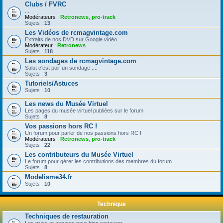
Clubs / FVRC
...
Modérateurs :
Retronews
,
pro-track
Sujets :
13
Les Vidéos de rcmagvintage.com
Extraits de nos DVD sur Google vidéo
Modérateur :
Retronews
Sujets :
118
Les sondages de rcmagvintage.com
Salut c'est poir un sondage ....
Sujets :
3
Tutoriels/Astuces
Sujets :
10
Les news du Musée Virtuel
Les pages du musée virtuel publiées sur le forum
Sujets :
8
Vos passions hors RC !
Un forum pour parler de nos passions hors RC !
Modérateurs :
Retronews
,
pro-track
Sujets :
22
Les contributeurs du Musée Virtuel
Le forum pour gérer les contributions des membres du forum.
Sujets :
8
Modelisme34.fr
Sujets :
10
Technique
Techniques de restauration