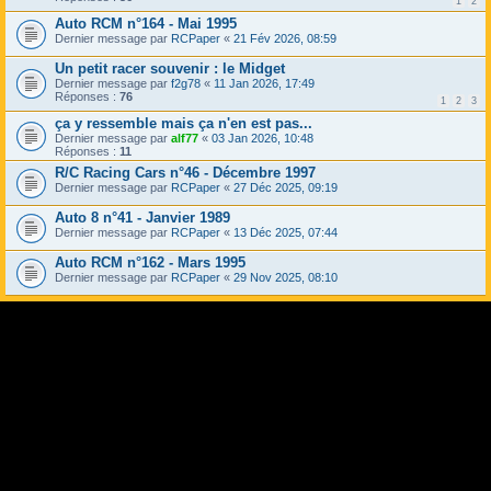
1
2
Auto RCM n°164 - Mai 1995
Dernier message par
RCPaper
«
21 Fév 2026, 08:59
Un petit racer souvenir : le Midget
Dernier message par
f2g78
«
11 Jan 2026, 17:49
Réponses :
76
1
2
3
ça y ressemble mais ça n'en est pas...
Dernier message par
alf77
«
03 Jan 2026, 10:48
Réponses :
11
R/C Racing Cars n°46 - Décembre 1997
Dernier message par
RCPaper
«
27 Déc 2025, 09:19
Auto 8 n°41 - Janvier 1989
Dernier message par
RCPaper
«
13 Déc 2025, 07:44
Auto RCM n°162 - Mars 1995
Dernier message par
RCPaper
«
29 Nov 2025, 08:10