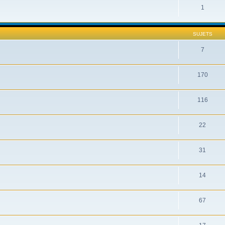
1
SUJETS
7
170
116
22
31
14
67