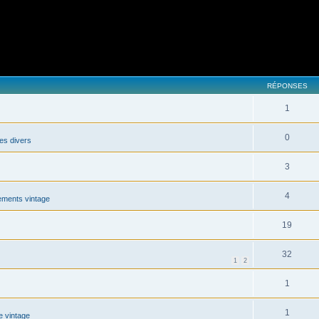
RÉPONSES
1
0
es divers
3
4
ments vintage
19
32
1
2
1
1
e vintage