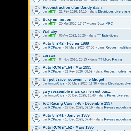
Reconstruction d'un Dandy dash
par
alf77
» 21 Fév 2026, 14:10 » dans
Electriques divers asie
Buxy en finition
par
alf77
» 20 Mai 2020, 17:37 » dans
Buxy MRC
Wallaby
par
alf77
» 06 Avr 2022, 18:26 » dans
TT Italie divers
Auto 8 n°42 - Février 1989
par
RCPaper
» 07 Mars 2026, 07:30 » dans
Revues modélism
corsair
par
alf77
» 04 Nov 2016, 20:13 » dans
TT Micro Racing
Auto RCM n°164 - Mai 1995
par
RCPaper
» 21 Fév 2026, 08:59 » dans
Revues modélisme
Un petit racer souvenir : le Midget
par
tontonOlive
» 06 Mars 2025, 11:36 » dans
Electriques dive
ça y ressemble mais ça n'en est pas...
par
tontonOlive
» 30 Déc 2025, 15:48 » dans
Pistes diverses
R/C Racing Cars n°46 - Décembre 1997
par
RCPaper
» 27 Déc 2025, 09:19 » dans
Revues modélisme
Auto 8 n°41 - Janvier 1989
par
RCPaper
» 13 Déc 2025, 07:44 » dans
Revues modélisme
Auto RCM n°162 - Mars 1995