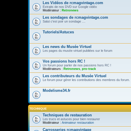
Les Vidéos de rcmagvintage.com
Extraits de nos DVD sur Google vidéo
Modérateur :
Retronews
Les sondages de rcmagvintage.com
Salut c'est poir un sondage ....
Tutoriels/Astuces
Les news du Musée Virtuel
Les pages du musée virtuel publiées sur le forum
Vos passions hors RC !
Un forum pour parler de nos passions hors RC !
Modérateurs :
Retronews
,
pro-track
Les contributeurs du Musée Virtuel
Le forum pour gérer les contributions des membres du forum.
Modelisme34.fr
TECHNIQUE
Techniques de restauration
Les trucs et astuces pour bien restaurer
Modérateur :
Animateur restauration
Carrosseries rcmagvintage