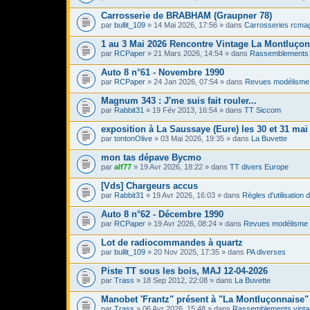
Carrosserie de BRABHAM (Graupner 78)
par
bullit_109
» 14 Mai 2026, 17:56 » dans
Carrosseries rcma
1 au 3 Mai 2026 Rencontre Vintage La Montluço
par
RCPaper
» 21 Mars 2026, 14:54 » dans
Rassemblements 
Auto 8 n°61 - Novembre 1990
par
RCPaper
» 24 Jan 2026, 07:54 » dans
Revues modélisme 
Magnum 343 : J'me suis fait rouler...
par
Rabbit31
» 19 Fév 2013, 16:54 » dans
TT Siccom
exposition à La Saussaye (Eure) les 30 et 31 mai
par
tontonOlive
» 03 Mai 2026, 19:35 » dans
La Buvette
mon tas dépave Bycmo
par
alf77
» 19 Avr 2026, 18:22 » dans
TT divers Europe
[Vds] Chargeurs accus
par
Rabbit31
» 19 Avr 2026, 16:03 » dans
Règles d'utilisation
Auto 8 n°62 - Décembre 1990
par
RCPaper
» 19 Avr 2026, 08:24 » dans
Revues modélisme 
Lot de radiocommandes à quartz
par
bullit_109
» 20 Nov 2025, 17:35 » dans
PA diverses
Piste TT sous les bois, MAJ 12-04-2026
par
Trass
» 18 Sep 2012, 22:08 » dans
La Buvette
Manobet 'Frantz" présent à "La Montluçonnaise" 
par
Trass
» 06 Avr 2026, 15:48 » dans
Rassemblements vinta