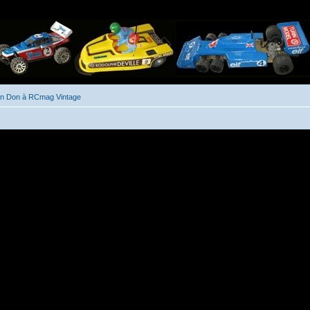
un Don à RCmag Vintage