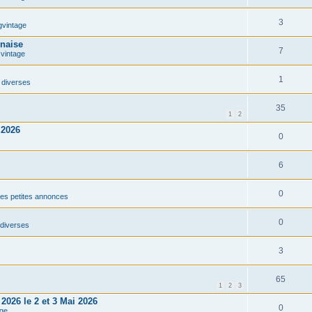
3
gvintage
nnaise
7
vintage
1
diverses
35
1
2
 2026
0
6
0
 des petites annonces
0
diverses
3
65
1
2
3
2026 le 2 et 3 Mai 2026
0
ge