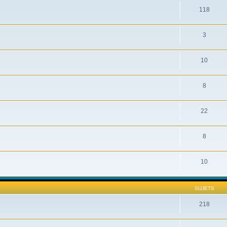
118
3
10
8
22
8
10
SUJETS
218