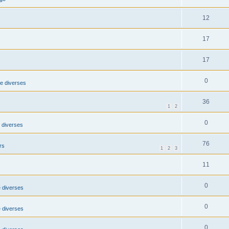
12
17
17
0
e diverses
36
1
2
0
 diverses
76
rs
1
2
3
11
0
 diverses
0
 diverses
0