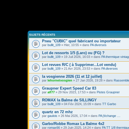
SUJETS RÉCENTS
Pneu "CUBIC" quel fabricant ou importateur
par
bullit_109
» Hier, 10:55 » dans
PA diverses
Lot de ressorts 1/5 (Laro) ou (FG) ?
par
bullit_109
» 19 Juil 2026, 16:03 » dans
PA thermique vintag
Lot revues R/C ( à Supprimer...Lot vendu)
par
bullit_109
» 21 Avr 2026, 23:53 » dans
PA diverses
la vosgienne 2026 (11 et 12 juillet)
par
lehornetvosgien
» 27 Jan 2026, 19:28 » dans
Rassemble
Graupner Expert Speed Car 83
par
alf77
» 29 Nov 2023, 17:53 » dans
Pistes Graupner
ROMAX la Balme de SILLINGY
par
bullit_109
» 04 Fév 2024, 15:09 » dans
TT Garbo
quartz en 72 mhz
par
gaulois
» 26 Mai 2026, 17:04 » dans
PA j'échange ....
Garbo/Robbe Romax La Balme 4x2
par
romax66
» 29 Juin 2025, 14:24 » dans
PA TT 1/8 thermiqu