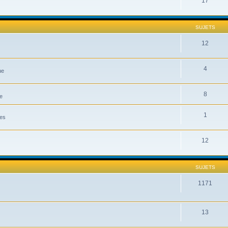
17
SUJETS
12
4
ue
8
e
1
les
12
SUJETS
1171
13