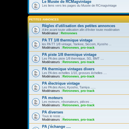
Le Musée de RCMagvintage
Les liens vers les pages du Musée de RCmagvintage
PETITES ANNONCES
Règles d'utilisation des petites annonces
A lire avant toute utilisation afin d'éviter toute modération
Modérateur :
Retronews
PA TT 1/8 thermique vintage
les PA TT 1/8 vintage, Yankee, Siccom, Kyosho ...
Modérateurs :
Retronews
,
pro-track
PA piste 1/8 thermique vintage
Les PA des piste 1/8 thermique, SG, BMT ....
Modérateurs :
Retronews
,
pro-track
PA thermique vintages divers
Les PA des echelles 1/10, grosses échelles ....
Modérateurs :
Retronews
,
pro-track
PA électrique vintage
Les PA des Asso, Kyosho, Tamiya ......
Modérateurs :
Retronews
,
pro-track
PA moteurs
Les moteurs, résonateurs, pièces ...
Modérateurs :
Retronews
,
pro-track
PA diverses
Tous le reste ....
Modérateurs :
Retronews
,
pro-track
PA j'échange ....