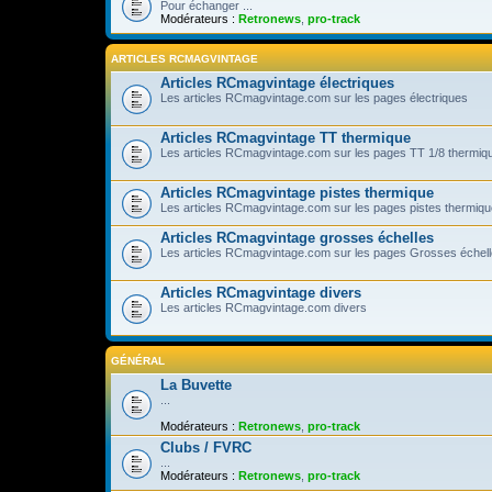
Pour échanger ...
Modérateurs :
Retronews
,
pro-track
ARTICLES RCMAGVINTAGE
Articles RCmagvintage électriques
Les articles RCmagvintage.com sur les pages électriques
Articles RCmagvintage TT thermique
Les articles RCmagvintage.com sur les pages TT 1/8 thermiq
Articles RCmagvintage pistes thermique
Les articles RCmagvintage.com sur les pages pistes thermiqu
Articles RCmagvintage grosses échelles
Les articles RCmagvintage.com sur les pages Grosses échel
Articles RCmagvintage divers
Les articles RCmagvintage.com divers
GÉNÉRAL
La Buvette
...
Modérateurs :
Retronews
,
pro-track
Clubs / FVRC
...
Modérateurs :
Retronews
,
pro-track