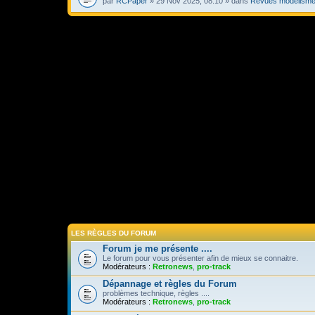
par
RCPaper
» 29 Nov 2025, 08:10 » dans
Revues modélisme
LES RÈGLES DU FORUM
Forum je me présente ....
Le forum pour vous présenter afin de mieux se connaitre.
Modérateurs :
Retronews
,
pro-track
Dépannage et règles du Forum
problèmes technique, règles ....
Modérateurs :
Retronews
,
pro-track