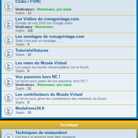
Clubs / FVRC
...
Modérateurs :
Retronews
,
pro-track
Sujets :
13
Les Vidéos de rcmagvintage.com
Extraits de nos DVD sur Google vidéo
Modérateur :
Retronews
Sujets :
118
Les sondages de rcmagvintage.com
Salut c'est poir un sondage ....
Sujets :
3
Tutoriels/Astuces
Sujets :
10
Les news du Musée Virtuel
Les pages du musée virtuel publiées sur le forum
Sujets :
8
Vos passions hors RC !
Un forum pour parler de nos passions hors RC !
Modérateurs :
Retronews
,
pro-track
Sujets :
22
Les contributeurs du Musée Virtuel
Le forum pour gérer les contributions des membres du forum.
Sujets :
8
Modelisme34.fr
Sujets :
10
Technique
Techniques de restauration
Les trucs et astuces pour bien restaurer