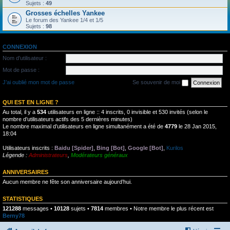
Sujets :
49
Grosses échelles Yankee
Le forum des Yankee 1/4 et 1/5
Sujets :
98
CONNEXION
Nom d’utilisateur :
Mot de passe :
J’ai oublié mon mot de passe
Se souvenir de moi
QUI EST EN LIGNE ?
Au total, il y a
534
utilisateurs en ligne :: 4 inscrits, 0 invisible et 530 invités (selon le
nombre d’utilisateurs actifs des 5 dernières minutes)
Le nombre maximal d’utilisateurs en ligne simultanément a été de
4779
le 28 Jan 2015,
18:04
Utilisateurs inscrits :
Baidu [Spider]
,
Bing [Bot]
,
Google [Bot]
,
Kurilos
Légende :
Administrateurs
,
Modérateurs généraux
ANNIVERSAIRES
Aucun membre ne fête son anniversaire aujourd’hui.
STATISTIQUES
121288
messages •
10128
sujets •
7814
membres • Notre membre le plus récent est
Berny78