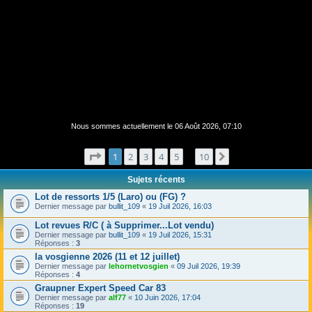
Nous sommes actuellement le 06 Août 2026, 07:10
Page
1
sur
10
1
2
3
4
5
10
Suivant
…
Sujets récents
Lot de ressorts 1/5 (Laro) ou (FG) ?
Dernier message par
bullit_109
«
19 Juil 2026, 16:03
Lot revues R/C ( à Supprimer...Lot vendu)
Dernier message par
bullit_109
«
19 Juil 2026, 15:31
Réponses :
3
la vosgienne 2026 (11 et 12 juillet)
Dernier message par
lehornetvosgien
«
09 Juil 2026, 19:39
Réponses :
4
Graupner Expert Speed Car 83
Dernier message par
alf77
«
10 Juin 2026, 17:04
Réponses :
19