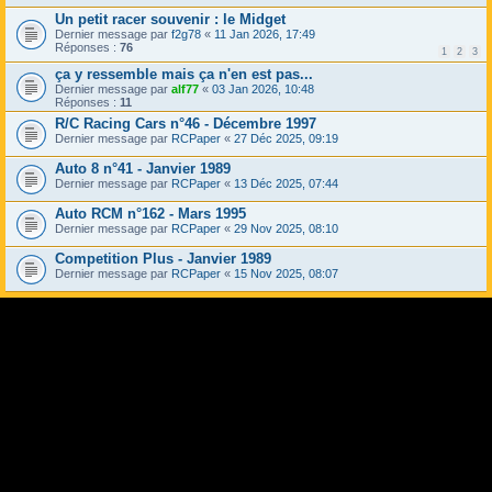
Un petit racer souvenir : le Midget
Dernier message par
f2g78
«
11 Jan 2026, 17:49
Réponses :
76
1
2
3
ça y ressemble mais ça n'en est pas...
Dernier message par
alf77
«
03 Jan 2026, 10:48
Réponses :
11
R/C Racing Cars n°46 - Décembre 1997
Dernier message par
RCPaper
«
27 Déc 2025, 09:19
Auto 8 n°41 - Janvier 1989
Dernier message par
RCPaper
«
13 Déc 2025, 07:44
Auto RCM n°162 - Mars 1995
Dernier message par
RCPaper
«
29 Nov 2025, 08:10
Competition Plus - Janvier 1989
Dernier message par
RCPaper
«
15 Nov 2025, 08:07