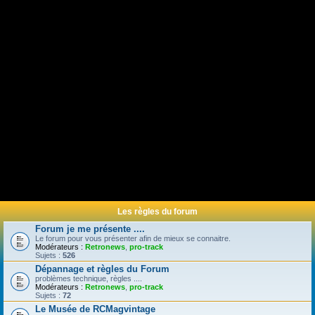
Les règles du forum
Forum je me présente ....
Le forum pour vous présenter afin de mieux se connaitre.
Modérateurs :
Retronews
,
pro-track
Sujets :
526
Dépannage et règles du Forum
problèmes technique, règles ....
Modérateurs :
Retronews
,
pro-track
Sujets :
72
Le Musée de RCMagvintage