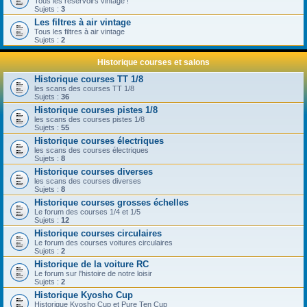
Tous les réservoirs vintage !
Sujets :
3
Les filtres à air vintage
Tous les filtres à air vintage
Sujets :
2
Historique courses et salons
Historique courses TT 1/8
les scans des courses TT 1/8
Sujets :
36
Historique courses pistes 1/8
les scans des courses pistes 1/8
Sujets :
55
Historique courses électriques
les scans des courses électriques
Sujets :
8
Historique courses diverses
les scans des courses diverses
Sujets :
8
Historique courses grosses échelles
Le forum des courses 1/4 et 1/5
Sujets :
12
Historique courses circulaires
Le forum des courses voitures circulaires
Sujets :
2
Historique de la voiture RC
Le forum sur l'histoire de notre loisir
Sujets :
2
Historique Kyosho Cup
Historique Kyosho Cup et Pure Ten Cup