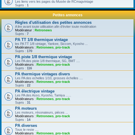
Les liens vers les pages du Musée de RCmagvintage
Sujets :
1
Petites annonces
Règles d'utilisation des petites annonces
A lire avant toute utilisation afin d'éviter toute modération
Modérateur :
Retronews
Sujets :
7
PA TT 1/8 thermique vintage
les PA TT 1/8 vintage, Yankee, Siccom, Kyosho ...
Modérateurs :
Retronews
,
pro-track
Sujets :
170
PA piste 1/8 thermique vintage
Les PA des piste 1/8 thermique, SG, BMT ....
Modérateurs :
Retronews
,
pro-track
Sujets :
116
PA thermique vintages divers
Les PA des echelles 1/10, grosses échelles ....
Modérateurs :
Retronews
,
pro-track
Sujets :
22
PA électrique vintage
Les PA des Asso, Kyosho, Tamiya ......
Modérateurs :
Retronews
,
pro-track
Sujets :
31
PA moteurs
Les moteurs, résonateurs, pièces ...
Modérateurs :
Retronews
,
pro-track
Sujets :
14
PA diverses
Tous le reste ....
Modérateurs :
Retronews
,
pro-track