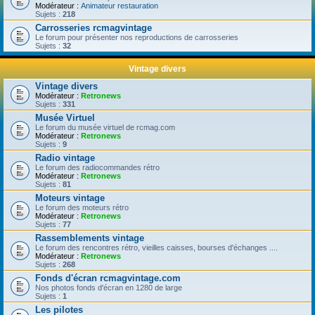
Modérateur :
Animateur restauration
Sujets :
218
Carrosseries rcmagvintage
Le forum pour présenter nos reproductions de carrosseries
Sujets :
32
Vintage divers
Vintage divers
Modérateur :
Retronews
Sujets :
331
Musée Virtuel
Le forum du musée virtuel de rcmag.com
Modérateur :
Retronews
Sujets :
9
Radio vintage
Le forum des radiocommandes rétro
Modérateur :
Retronews
Sujets :
81
Moteurs vintage
Le forum des moteurs rétro
Modérateur :
Retronews
Sujets :
77
Rassemblements vintage
Le forum des rencontres rétro, vieilles caisses, bourses d'échanges ....
Modérateur :
Retronews
Sujets :
268
Fonds d'écran rcmagvintage.com
Nos photos fonds d'écran en 1280 de large
Sujets :
1
Les pilotes