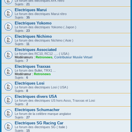
Le forum des électriques AYK rétro
Sujets :
21
Electriques Marui
Le forum des électriques Marui rétro
Sujets :
35
Electriques Yokomo
Le forum des électriques Yokomo ( Japon )
Sujets :
23
Electriques Nichimo
Le forum des électriques Nichimo ( Asie )
Sujets :
11
Electriques Associated
Le forum des RC10, RC12 ..... ( USA )
Modérateurs :
Retronews
,
Contributeur Musée Virtuel
Sujets :
7
Electriques Traxxas
Le forum des Bullet, TRX1 ...
Modérateur :
Retronews
Sujets :
6
Electriques Losi
Le forum des électriques Losi ( USA )
Sujets :
8
Electriques divers USA
Le forum des électriques US hors Asso, Traxxas et Losi
Sujets :
2
Electriques Schumacher
Le forum de la celèbre marque anglaise
Sujets :
27
Electriques SG Racing Car
Le forum des électriques SG ( Italie )
Sujets :
15