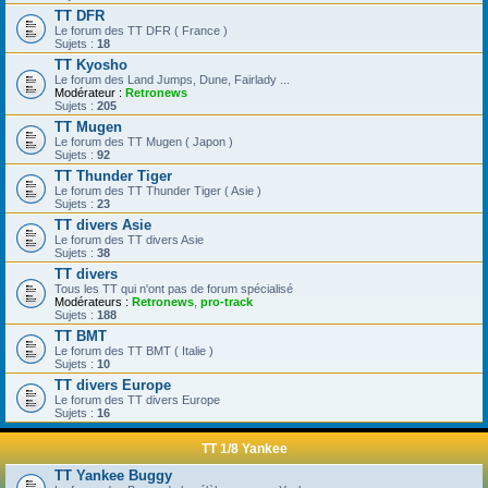
TT DFR
Le forum des TT DFR ( France )
Sujets :
18
TT Kyosho
Le forum des Land Jumps, Dune, Fairlady ...
Modérateur :
Retronews
Sujets :
205
TT Mugen
Le forum des TT Mugen ( Japon )
Sujets :
92
TT Thunder Tiger
Le forum des TT Thunder Tiger ( Asie )
Sujets :
23
TT divers Asie
Le forum des TT divers Asie
Sujets :
38
TT divers
Tous les TT qui n'ont pas de forum spécialisé
Modérateurs :
Retronews
,
pro-track
Sujets :
188
TT BMT
Le forum des TT BMT ( Italie )
Sujets :
10
TT divers Europe
Le forum des TT divers Europe
Sujets :
16
TT 1/8 Yankee
TT Yankee Buggy