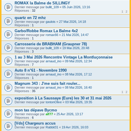
ROMAX la Balme de SILLINGY
Dernier message par
bullit_109
«
05 Juin 2026, 13:16
Réponses :
32
1
2
quartz en 72 mhz
Dernier message par
gaulois
«
27 Mai 2026, 14:18
Réponses :
1
Garbo/Robbe Romax La Balme 4x2
Dernier message par
romax66
«
21 Mai 2026, 14:47
Réponses :
1
Carrosserie de BRABHAM (Graupner 78)
Dernier message par
bullit_109
«
19 Mai 2026, 20:48
Réponses :
3
1 au 3 Mai 2026 Rencontre Vintage La Montluçonnaise
Dernier message par
arnaud_ino
«
09 Mai 2026, 12:34
Réponses :
7
Auto 8 n°61 - Novembre 1990
Dernier message par
arnaud_ino
«
08 Mai 2026, 17:12
Réponses :
1
Magnum 343 : J'me suis fait rouler...
Dernier message par
arnaud_ino
«
08 Mai 2026, 16:40
Réponses :
35
1
2
exposition à La Saussaye (Eure) les 30 et 31 mai 2026
Dernier message par
tontonOlive
«
03 Mai 2026, 19:35
mon tas dépave Bycmo
Dernier message par
alf77
«
25 Avr 2026, 13:17
Réponses :
6
[Vds] Chargeurs accus
Dernier message par
Rabbit31
«
19 Avr 2026, 16:03