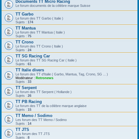
Documents TT Micro Racing
Le forum documents de la célèbre marque Suisse
TT Garbo
Le forum des TT Garbo ( Italie )
Sujets :
174
TT Mantua
Le forum des TT Mantua ( Italie )
Sujets :
75
TT Crono
Le forum des TT Crono ( Italie )
Sujets :
24
TT SG Racing Car
Le forum des TT SG Racing Car ( Italie )
Sujets :
61
TT Italie divers
Le forum des TT d'Italie ( Garbo, Mantua, Tag, Crono, SG ... )
Modérateur :
Retronews
Sujets :
33
TT Serpent
Le forum des TT Serpent ( Hollande )
Sujets :
26
TT PB Racing
Le forum des TT de la célèbre marque anglaise
Sujets :
15
TT Memo / Sodimo
Les forum des TT Memo / Sodimo
Sujets :
14
TT JTS
Les forum des TT JTS
Sujets :
8